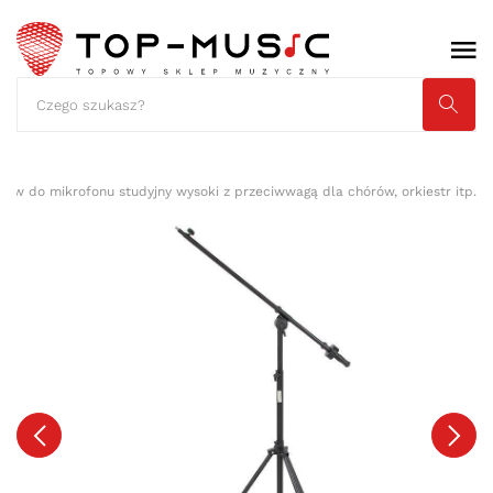
tyw do mikrofonu studyjny wysoki z przeciwwagą dla chórów, orkiestr itp.