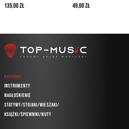
prosty z płynną regulacją z
ruchome ramię mocowane
135,00 zł
49,00 zł
uchwytami w komplecie
blatu biurka
Kategorie
Instrumenty
Nagłośnienie
Statywy/Stojaki/Wieszaki/
Książki/Śpiewniki/Nuty