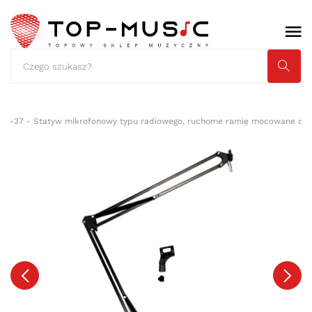
NB-37 - Statyw mikrofonowy typu radiowego, ruchome ramię mocowane do 