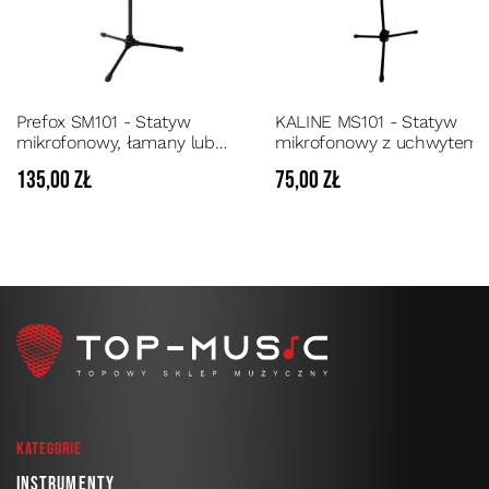
Prefox SM101 - Statyw
KALINE MS101 - Statyw
mikrofonowy, łamany lub
mikrofonowy z uchwytem 
prosty z płynną regulacją z
smartfon
135,00 zł
75,00 zł
uchwytami w komplecie
Kategorie
Instrumenty