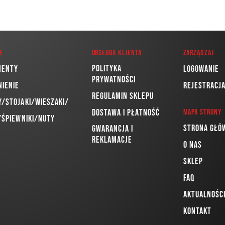
e
Obsługa klienta
Zarządzaj
Polityka
menty
Logowanie
prywatności
nienie
Rejestracj
Regulamin sklepu
/Stojaki/Wieszaki/
Dostawa i płatność
Mapa strony
/Śpiewniki/Nuty
Strona głó
Gwarancja i
reklamacje
O nas
Sklep
FAQ
Aktualnośc
Kontakt