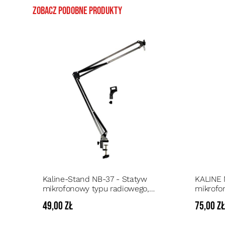
Zobacz podobne produkty
Kaline-Stand NB-37 - Statyw
KALINE 
mikrofonowy typu radiowego,
mikrofo
ruchome ramię mocowane do blatu
smartfo
49,00 zł
75,00 z
biurka