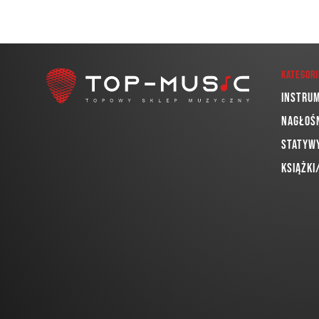
Kategori
Instru
Nagłoś
Statywy
Książki