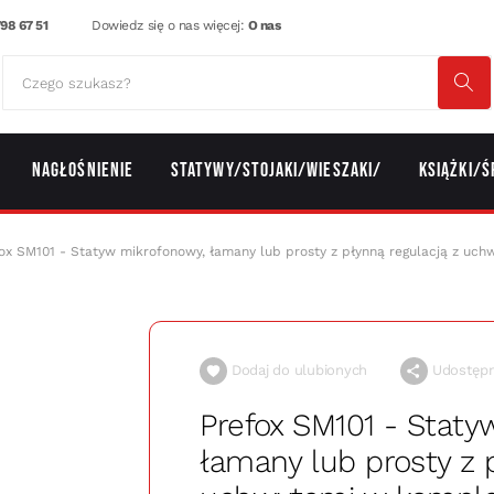
98 67 51
Dowiedz się o nas więcej:
O nas
Nagłośnienie
Statywy/Stojaki/Wieszaki/
Książki/Ś
ox SM101 - Statyw mikrofonowy, łamany lub prosty z płynną regulacją z uc
Dodaj do ulubionych
Udostępni
Prefox SM101 - Staty
łamany lub prosty z 