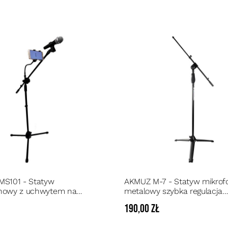
MS101 - Statyw
AKMUZ M-7 - Statyw mikro
nowy z uchwytem na
metalowy szybka regulacja
n
wysokości
ł
190,00 zł