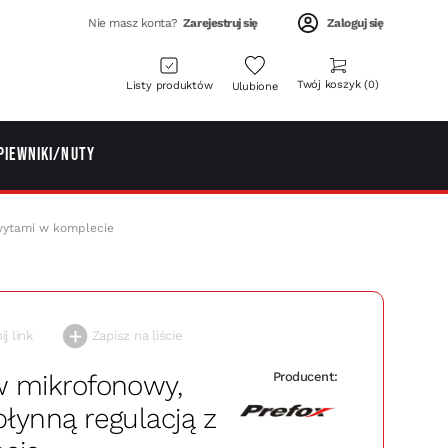
Nie masz konta?
Zarejestruj się
Zaloguj się
Twój koszyk
0
Listy produktów
Ulubione
piewniki/Nuty
hwytami w komplecie
j link
Zapisz na liście
w mikrofonowy,
Producent:
płynną regulacją z