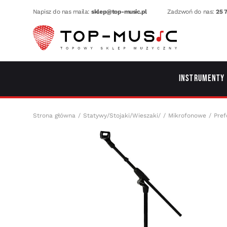
Napisz do nas maila:
sklep@top-music.pl
Zadzwoń do nas:
25 7
Instrumenty
Strona główna
Statywy/Stojaki/Wieszaki/
Mikrofonowe
Pref