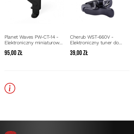
Planet Waves PW-CT-14 -
Cherub WST-660V -
Elektroniczny miniaturowy
Elektroniczny tuner do
stroik/tuner chromatyczny
strojenia skrzypiec
95,00 zł
39,00 zł
z metronomem do
skrzypiec i altówki