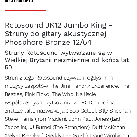
Opis produktu
Rotosound JK12 Jumbo King -
Struny do gitary akustycznej
Phosphore Bronze 12/54
Struny Rotosound wytwarzane są w
Wielkiej Brytanii niezmiennie od końca lat
50.
Strun z logo Rotosound używali niegdyś m.in.
muzycy zespołów The Jimi Hendrix Experience, The
Beatles, Pink Floyd, The Who. Na liście
współczesnych użytkowników „ROTO” można
znaleźć takie nazwiska jak: Bob Geldof, Billy Sheehan,
Steve Harris (Iron Maiden), John Paul Jones (Led
Zeppelin), JJ Burnel (The Stranglers), Duff McKagan
(Velvet Revolver), Geddy Lee (Rush), Doug Wimbish a