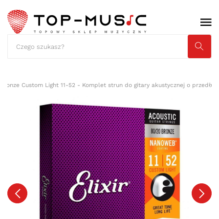
Bronze Custom Light 11-52 - Komplet strun do gitary akustycznej o przedłuż