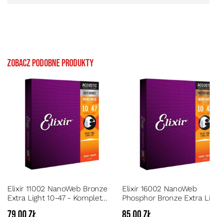
Zobacz podobne produkty
Elixir 11002 NanoWeb Bronze
Elixir 16002 NanoWeb
Extra Light 10-47 - Komplet
Phosphor Bronze Extra Lig
strun do gitary akustycznej o
10-47 - Komplet strun do gi
79,00 zł
85,00 zł
przedłużonej żywotności
akustycznej o przedłużonej