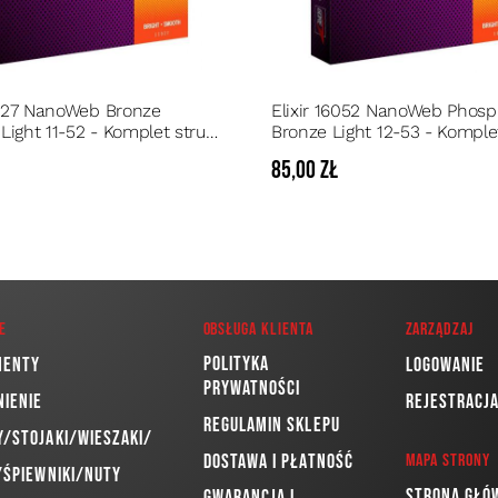
11027 NanoWeb Bronze
Elixir 16052 NanoWeb Phosp
Light 11-52 - Komplet strun
Bronze Light 12-53 - Komple
y akustycznej o przedłużonej
do gitary akustycznej o prz
ł
85,00 zł
ści
żywotności
e
Obsługa klienta
Zarządzaj
Polityka
menty
Logowanie
prywatności
nienie
Rejestracj
Regulamin sklepu
/Stojaki/Wieszaki/
Dostawa i płatność
Mapa strony
/Śpiewniki/Nuty
Strona głó
Gwarancja i