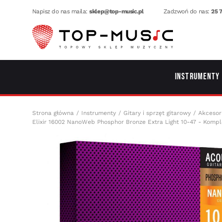
Napisz do nas maila:
sklep@top-music.pl
Zadzwoń do nas:
25 7
Instrumenty
Strona główna
Instrumenty
Gitary i sprzęt gitarowy
Akcesor
Elixir 16002 NanoWeb Phosphor Bronze Extra Light 10-47 - Komple