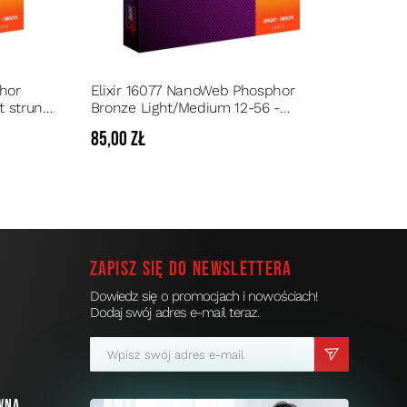
hor
Elixir 16077 NanoWeb Phosphor
t strun
Bronze Light/Medium 12-56 -
edłużonej
Komplet strun do gitary akustycznej
85,00 zł
o przedłużonej żywotności
Zapisz się do newslettera
Dowiedz się o promocjach i nowościach!
Dodaj swój adres e-mail teraz.
a
wna