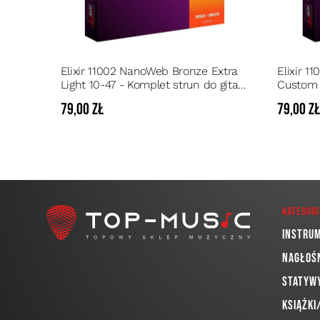
Elixir 11002 NanoWeb Bronze Extra
Elixir 
Light 10-47 - Komplet strun do gitary
Custom 
akustycznej o przedłużonej
do gitar
79,00 zł
79,00 z
żywotności
żywotno
Kategori
Instru
Nagłoś
Statywy
Książki