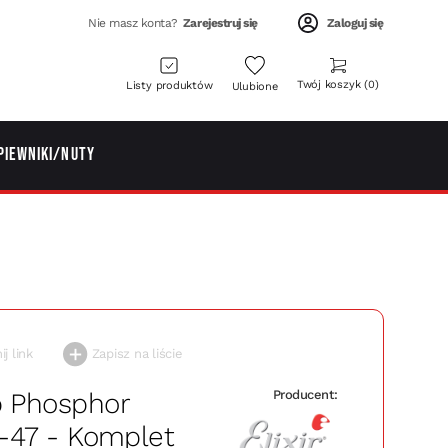
Nie masz konta?
Zarejestruj się
Zaloguj się
Twój koszyk
0
Listy produktów
Ulubione
piewniki/Nuty
j link
Zapisz na liście
b Phosphor
Producent:
0-47 - Komplet