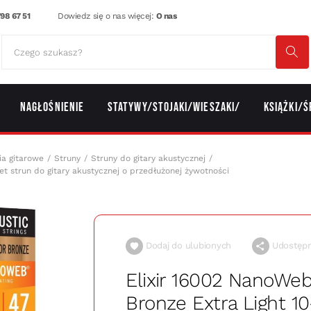
98 67 51
Dowiedz się o nas więcej:
O nas
Nagłośnienie
Statywy/Stojaki/Wieszaki/
Książki/Ś
ia gitarowe
Struny
Struny do gitary akustycznej
t strun do gitary akustycznej o przedłużonej żywotności
Dodaj do ulubionych
Udostępni
Elixir 16002 NanoWe
Bronze Extra Light 1