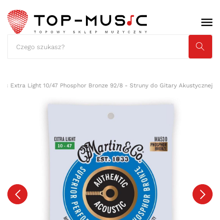
ic Extra Light 10/47 Phosphor Bronze 92/8 - Struny do Gitary Akustycznej