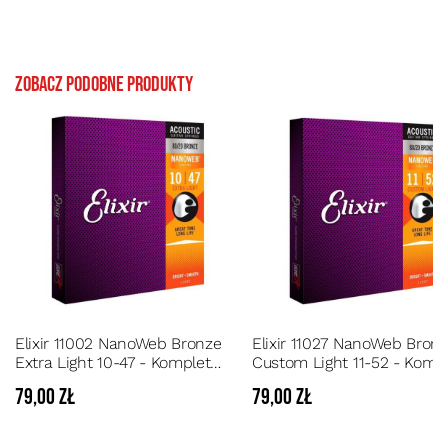
Zobacz podobne produkty
Elixir 11002 NanoWeb Bronze
Elixir 11027 NanoWeb Bron
Extra Light 10-47 - Komplet
Custom Light 11-52 - Komp
strun do gitary akustycznej o
strun do gitary akustycznej
79,00 zł
79,00 zł
przedłużonej żywotności
przedłużonej żywotności