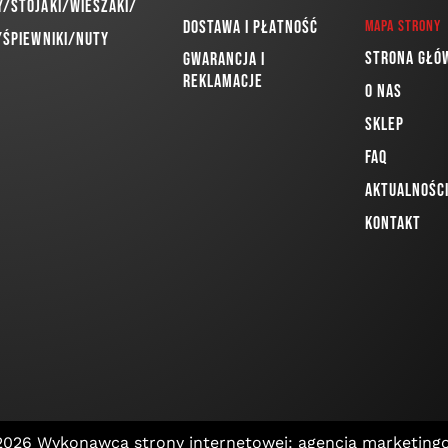
/Stojaki/Wieszaki/
Dostawa i płatność
Mapa strony
/Śpiewniki/Nuty
Strona głó
Gwarancja i
reklamacje
O nas
Sklep
FAQ
Aktualnośc
Kontakt
 2026
Wykonawca strony internetowej: agencja marketing