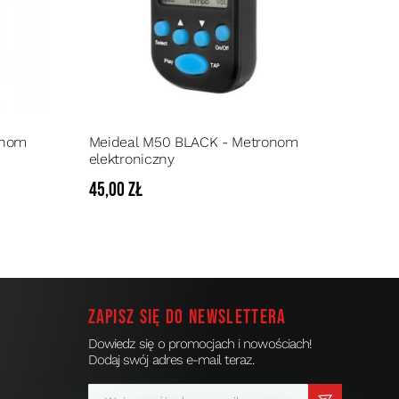
onom
Meideal M50 BLACK - Metronom
elektroniczny
45,00 zł
Zapisz się do newslettera
Dowiedz się o promocjach i nowościach!
Dodaj swój adres e-mail teraz.
a