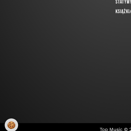
Statywy
Książki
🍪
Top Music ©