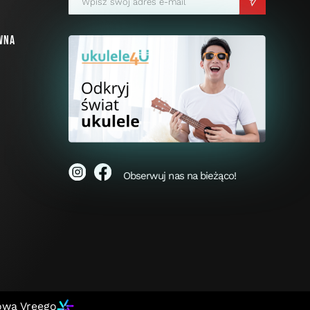
wna
i
Obserwuj nas na bieżąco!
owa Vreego