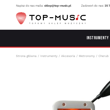
Napisz do nas maila:
sklep@top-music.pl
Zadzwoń do nas:
25 7
Instrumenty
Strona główna
Instrumenty
Akcesoria
Metronomy
Cherub 