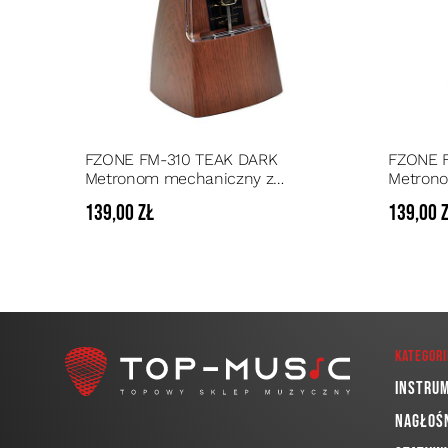
FZONE FM-310 TEAK DARK
FZONE F
Metronom mechaniczny z
Metron
dzwonkiem PIRAMIDA
dzwonk
139,00 zł
139,00 
Kategori
Instru
Nagłoś