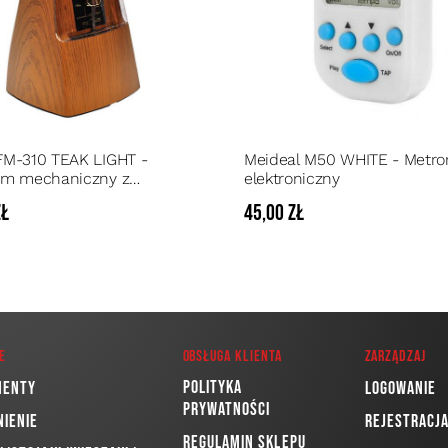
M-310 TEAK LIGHT -
Meideal M50 WHITE - Metr
om mechaniczny z
elektroniczny
iem PIRAMIDA
zł
45,00 zł
e
Obsługa klienta
Zarządzaj
Polityka
menty
Logowanie
prywatności
nienie
Rejestracj
Regulamin sklepu