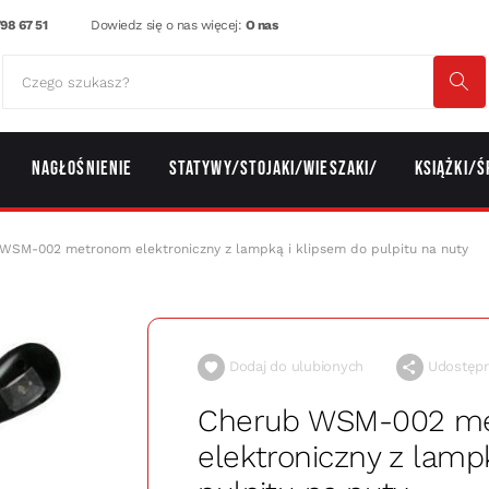
98 67 51
Dowiedz się o nas więcej:
O nas
Nagłośnienie
Statywy/Stojaki/Wieszaki/
Książki/Ś
WSM-002 metronom elektroniczny z lampką i klipsem do pulpitu na nuty
Dodaj do ulubionych
Udostępni
Cherub WSM-002 m
elektroniczny z lamp