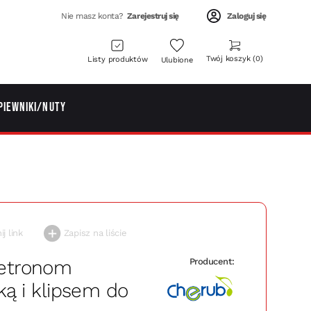
Nie masz konta?
Zarejestruj się
Zaloguj się
Twój koszyk
0
Listy produktów
Ulubione
piewniki/Nuty
j link
Zapisz na liście
etronom
Producent:
ką i klipsem do