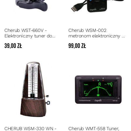
Cherub WST-660V -
Cherub WSM-002
Elektroniczny tuner do
metronom elektroniczny z
strojenia skrzypiec
lampką i klipsem do
39,00 zł
99,00 zł
pulpitu na nuty
CHERUB WSM-330 WN -
Cherub WMT-558 Tuner,