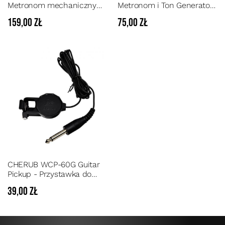
Metronom mechaniczny
Metronom i Ton Generator
typu piramida w kolorze
3 in 1 Metro-tuner
159,00 zł
75,00 zł
orzecha z dzwonkiem
CHERUB WCP-60G Guitar
Pickup - Przystawka do
nagłośnienia gitary
39,00 zł
zapinana na klips w
otworze rezonansowym