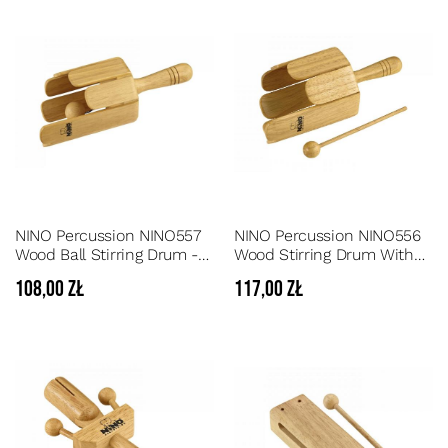
NINO Percussion NINO557
NINO Percussion NINO556
Wood Ball Stirring Drum -
Wood Stirring Drum With
Drewniany bęben
Beater - Drewniany bęben
108,00 zł
117,00 zł
mieszający
listkowy z pałeczką