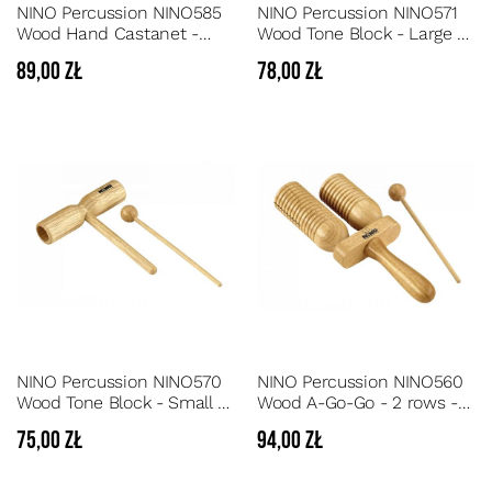
NINO Percussion NINO585
NINO Percussion NINO571
Wood Hand Castanet -
Wood Tone Block - Large -
Drewniany kastaniet w
Drewniane dwutonowe
89,00 zł
78,00 zł
kształcie ręki w kolorze
pudełko rytmiczne z
czerwonym
pałeczką - duże
NINO Percussion NINO570
NINO Percussion NINO560
Wood Tone Block - Small -
Wood A-Go-Go - 2 rows -
Drewniane dwutonowe
Drewniane dwutonowe
75,00 zł
94,00 zł
pudełko rytmiczne z
pudełko rytmiczne z
pałeczką - małe
funkcją GUIRO plus
pałeczka