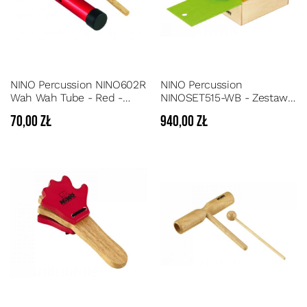
NINO Percussion NINO602R
NINO Percussion
Wah Wah Tube - Red -
NINOSET515-WB - Zestaw
Rurka Perkusyjna Wah Wah
instrumentów
70,00 zł
940,00 zł
- Czerwona
perkusyjnych dla dzieci 15
szt w drewnianym pudełku