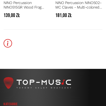
NINO Percussion
NINO Percussion NINO502-
NINO515GR Wood Frog
MC Claves - Multi-colored -
Large - Guiro w kształcie
6 Pairs - Zestaw sześciu
139,00 zł
181,00 zł
zielonej żabki, generujące
par kolorowych,
charakterystyczny "rechot"
drewnianych klawesów
Kategorie