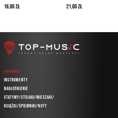
stereo/Jack 6.3 stereo o
stereo/Jack 6.3 stereo o
16,00 zł
21,00 zł
długości 1,5m
długości 3 m
Kategorie
Instrumenty
Nagłośnienie
Statywy/Stojaki/Wieszaki/
Książki/Śpiewniki/Nuty