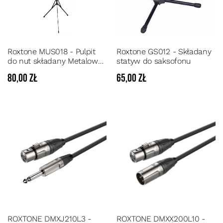
Roxtone MUS018 - Pulpit
Roxtone GS012 - Składany
do nut składany Metalowy
statyw do saksofonu
BARDZO STABILNY kolor
80,00 zł
65,00 zł
Czarny
ROXTONE DMXJ210L3 -
ROXTONE DMXX200L10 -