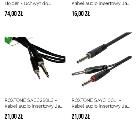
Holder - Uchwyt do
Kabel audio insertowy Jack
smartfonu mocowany do
3.5 stereo/Jack 6.3 stereo o
74,00 zł
16,00 zł
statywu mikrofonowego,
długości 1,5m
pulpitu do nut lub blatu
biurka
ROXTONE SACC280L3 -
ROXTONE SAYC100L1 -
Kabel audio insertowy Jack
Kabel audio insertowy Jack
3.5 stereo/Jack 6.3 stereo o
6.3 stereo/2xJack 6.3 mono
21,00 zł
21,00 zł
długości 3 m
o długości 1 m