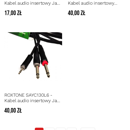
Kabel audio insertowy Jack
Kabel audio insertowy
3.5 stereo/Jack 3,5 stereo o
2xRCA / 2xJack 6.3mm
17,00 zł
40,00 zł
długości 1,5 m
mono o długości 6 m
ROXTONE SAYC130L6 -
Kabel audio insertowy Jack
3.5 stereo/2xJack 6.3 mono
40,00 zł
o długości 6m