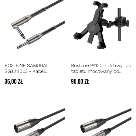
ROXTONE SAMURAI
Roxtone PA120 - Uchwyt do
SGJJ110L3 - Kabel
tabletu mocowany do
instrumentalny gitarowy
statywu mikrofonowego lub
36,00 zł
95,00 zł
kątowy długość 3 m
pulpitu do nut