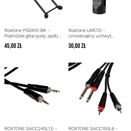
Roxtone PGS410-BK -
Roxtone UMC10 -
Podnóżek gitarzysty zadbaj
Uniwersalny uchwyt
o prawidłową postawę
mikrofonowy
45,00 zł
30,00 zł
podczas gry
ROXTONE SACC240L1,5 -
ROXTONE SACC150L6 -