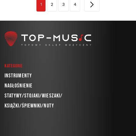
1
2
3
4
Kategorie
Instrumenty
Nagłośnienie
Statywy/Stojaki/Wieszaki/
Książki/Śpiewniki/Nuty