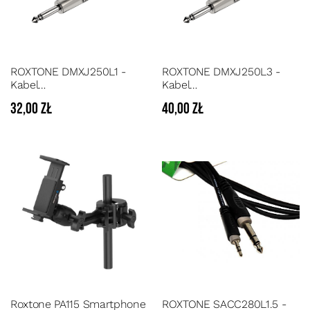
ROXTONE DMXJ250L1 -
ROXTONE DMXJ250L3 -
Kabel
Kabel
połączeniowy/mikrofonowy
połączeniowy/mikrofonowy
32,00 zł
40,00 zł
długość 1 m
długość 3 m
Roxtone PA115 Smartphone
ROXTONE SACC280L1.5 -