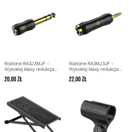
Roxtone RA3J3MJF -
Roxtone RA3MJ3JF -
Wysokiej klasy redukcja
Wysokiej klasy redukcja
wtyku Jack 6.3mm stereo -
wtyku Jack 3,5mm stereo -
20,00 zł
22,00 zł
Gniazdo Jack 3,5mm
Gniazdo Jack 6,3mm
stereo
stereo