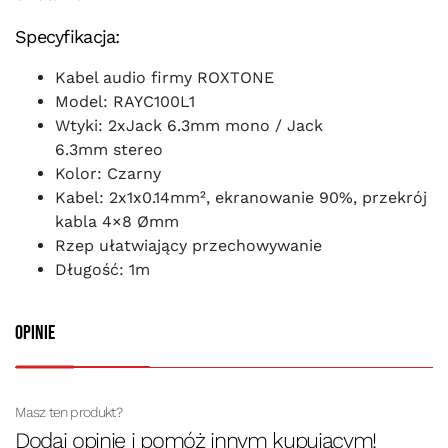
Specyfikacja:
Kabel audio firmy ROXTONE
Model: RAYC100L1
Wtyki: 2xJack 6.3mm mono / Jack
6.3mm stereo
Kolor: Czarny
Kabel: 2x1x0.14mm², ekranowanie 90%, przekrój
kabla 4×8 Ømm
Rzep ułatwiający przechowywanie
Długość: 1m
Opinie
Masz ten produkt?
Dodaj opinię i pomóż innym kupującym!