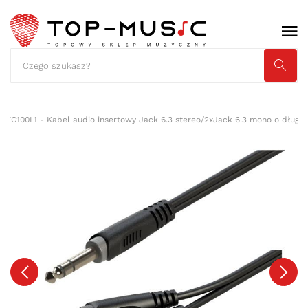
YC100L1 - Kabel audio insertowy Jack 6.3 stereo/2xJack 6.3 mono o długoś