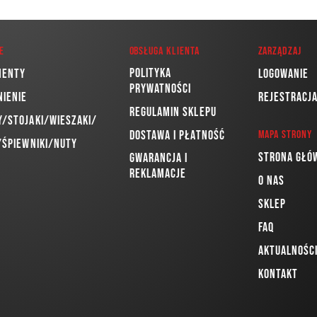
e
Obsługa klienta
Zarządzaj
Polityka
menty
Logowanie
prywatności
nienie
Rejestracj
Regulamin sklepu
/Stojaki/Wieszaki/
Dostawa i płatność
Mapa strony
/Śpiewniki/Nuty
Strona głó
Gwarancja i
reklamacje
O nas
Sklep
FAQ
Aktualnośc
Kontakt