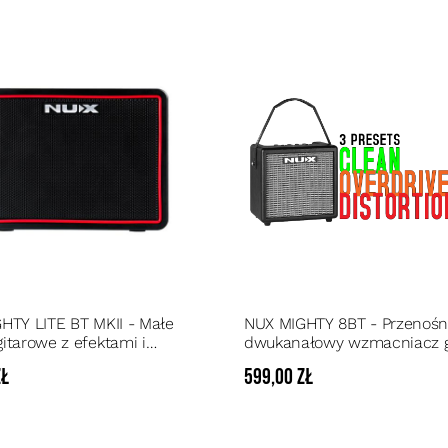
HTY LITE BT MKII - Małe
NUX MIGHTY 8BT - Przenośn
itarowe z efektami i
dwukanałowy wzmacniacz g
th
8 WATT z efektami
zł
599,00 zł