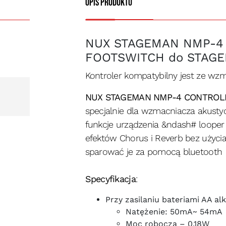
Opis produktu
NUX STAGEMAN NMP-4 C
FOOTSWITCH do STAGE
Kontroler kompatybilny jest ze w
NUX STAGEMAN NMP-4 CONTROL
specjalnie dla wzmacniacza akust
funkcje urządzenia &ndash# looper 
efektów Chorus i Reverb bez użycia
sparować je za pomocą bluetooth
Specyfikacja
:
Przy zasilaniu bateriami AA al
Natężenie: 50mA~ 54mA
Moc robocza – 0,18W