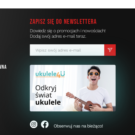
Zapisz się do newslettera
Dowiedz się o promocjach i nowościach!
Dodaj swój adres e-mail teraz.
a
wna
i
Obserwuj nas na bieżąco!