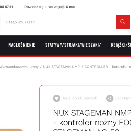
98 67 51
Dowiedz się o nas więcej:
O nas
Nagłośnienie
Statywy/Stojaki/Wieszaki/
Książki/Ś
Wzmacniacze/Kolumny
NUX STAGEMAN NMP-4 CONTROLLER - kontroler 
Dodaj do ulubionych
Udostępni
NUX STAGEMAN NMP
- kontroler nożny 