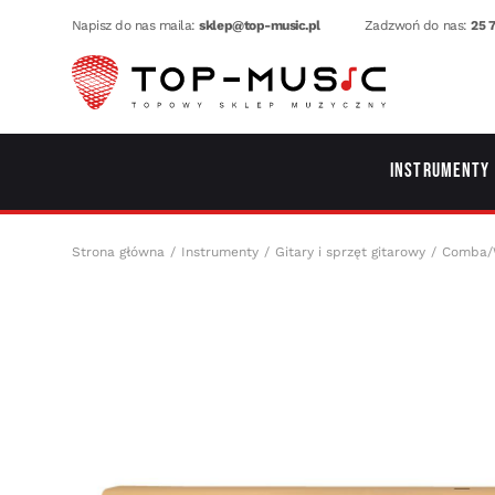
Napisz do nas maila:
sklep@top-music.pl
Zadzwoń do nas:
25 7
Instrumenty
Strona główna
Instrumenty
Gitary i sprzęt gitarowy
Comba/