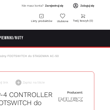
Nie masz konta?
Zarejestruj się
Zaloguj się
Twój koszyk
0
Listy produktów
Ulubione
piewniki/Nuty
nożny FOOTSWITCH do STAGEMAN AC-50
j link
Zapisz na liście
-4 CONTROLLER
Producent:
FOOTSWITCH do