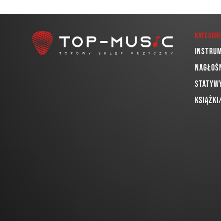
Kategori
Instru
Nagłoś
Statywy
Książki