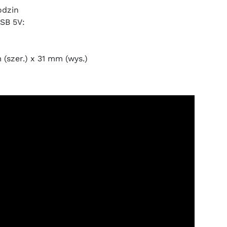
odzin
USB 5V:
(szer.) x 31 mm (wys.)