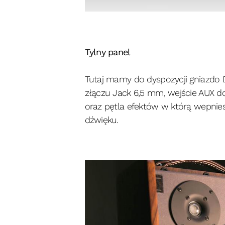
Tylny panel
Tutaj mamy do dyspozycji gniazdo D
złączu Jack 6,5 mm, wejście AUX d
oraz pętla efektów w którą wepnie
dźwięku.