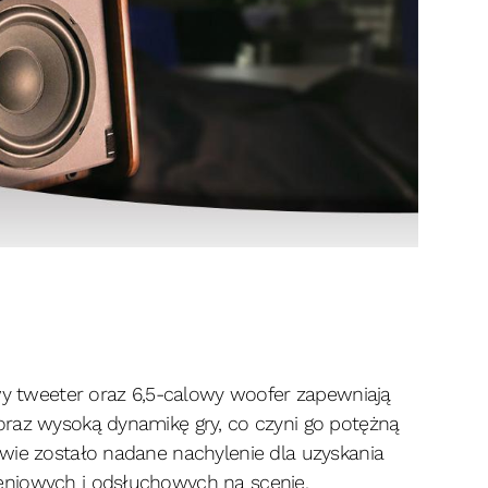
owy tweeter oraz 6,5-calowy woofer zapewniają
oraz wysoką dynamikę gry, co czyni go potężną
wie zostało nadane nachylenie dla uzyskania
eniowych i odsłuchowych na scenie.