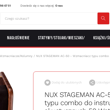
98 67 51
Dowiedz się o nas więcej:
O nas
Nagłośnienie
Statywy/Stojaki/Wieszaki/
Książki/Ś
Wzmacniacze/Kolumny
NUX STAGEMAN AC-50 - Wzmacniacz typu combo d
Dodaj do ulubionych
Udostępni
NUX STAGEMAN AC-5
typu combo do inst