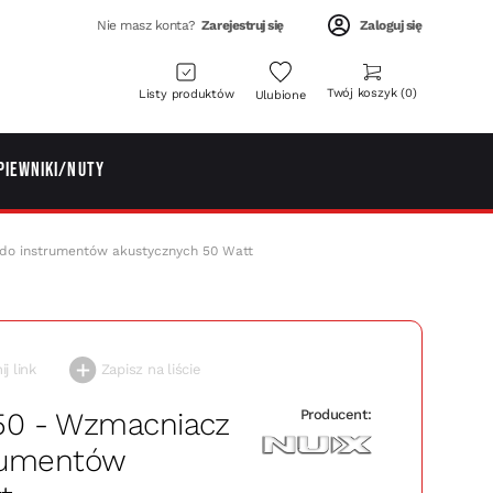
Nie masz konta?
Zarejestruj się
Zaloguj się
Twój koszyk
0
Listy produktów
Ulubione
piewniki/Nuty
o instrumentów akustycznych 50 Watt
j link
Zapisz na liście
0 - Wzmacniacz
Producent:
rumentów