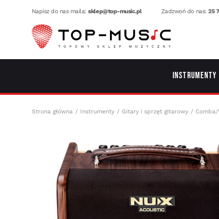
Napisz do nas maila:
sklep@top-music.pl
Zadzwoń do nas:
25 7
Instrumenty
Strona główna
Instrumenty
Gitary i sprzęt gitarowy
Comba/