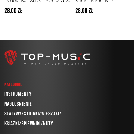
Double Bell Stick - Pałeczka z
Stick - Pałeczka z
dwoma dzwoneczkam
dzwoneczkiem
28,00 zł
28,00 zł
Kategorie
Instrumenty
Nagłośnienie
Statywy/Stojaki/Wieszaki/
Książki/Śpiewniki/Nuty