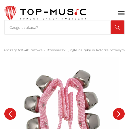
Janczary N11-4B różowe - Dzwoneczki, jingle na rękę w kolorze różowym