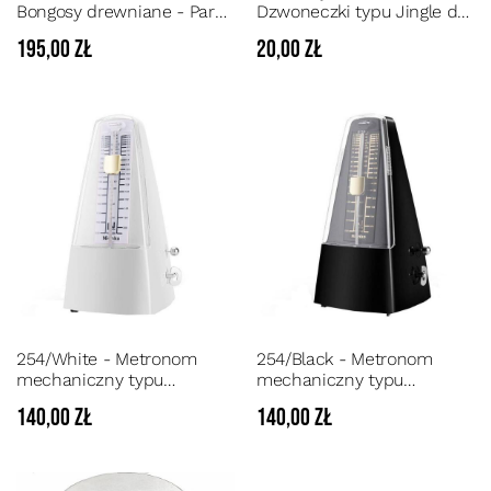
Bongosy drewniane - Para
Dzwoneczki typu Jingle do
drewnianych bongosów z
ręki na drewnianej rączce
195,00 zł
20,00 zł
naturalnymi strojonymi
naciągami
254/White - Metronom
254/Black - Metronom
mechaniczny typu
mechaniczny typu
piramida w kolorze białym
piramida w kolorze
140,00 zł
140,00 zł
z dzwonkiem
czarnym z dzwonkiem