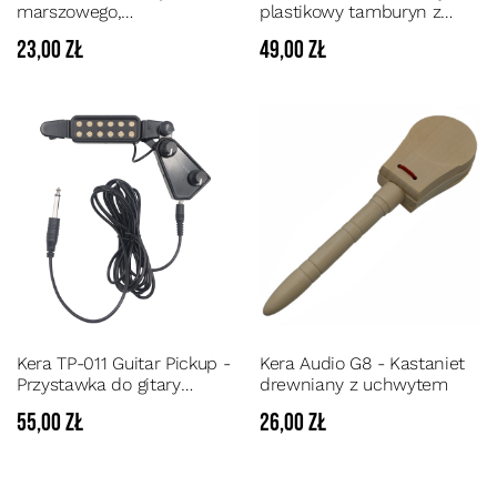
marszowego,
plastikowy tamburyn z
poliuretanowa główka
podwójnymi stalowymi
23,00 zł
49,00 zł
jinglami
Kera TP-011 Guitar Pickup -
Kera Audio G8 - Kastaniet
Przystawka do gitary
drewniany z uchwytem
akustycznej z regulacją
55,00 zł
26,00 zł
barwy i głośności