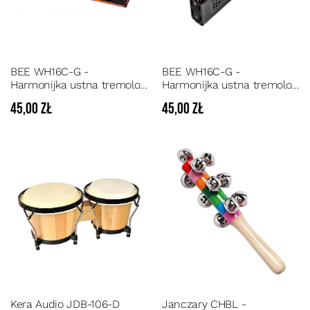
BEE WH16C-G -
BEE WH16C-G -
Harmonijka ustna tremolo
Harmonijka ustna tremolo
dwustronna w tonacji C i G
dwustronna w tonacji C i G
45,00 zł
45,00 zł
czerwona
czarna
Kera Audio JDB-106-D
Janczary CHBL -