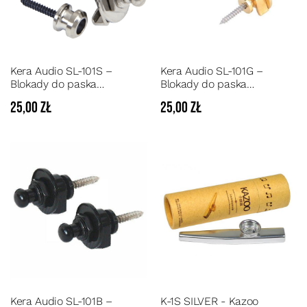
Kera Audio SL-101S –
Kera Audio SL-101G –
Blokady do paska
Blokady do paska
gitarowego (strap locks) do
gitarowego (strap locks) do
25,00 zł
25,00 zł
gitar elektrycznych,
gitar elektrycznych,
basowych i akustycznych
basowych i akustycznych
Kera Audio SL-101B –
K-1S SILVER - Kazoo