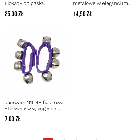
Blokady do paska
metalowe w eleganckim
gitarowego (strap locks) do
opakowaniu kolor srebrny
25,00 zł
14,50 zł
gitar elektrycznych,
basowych i akustycznych
Janczary N11-4B fioletowe
- Dzwoneczki, jingle na
rękę w kolorze fioletowym
7,00 zł