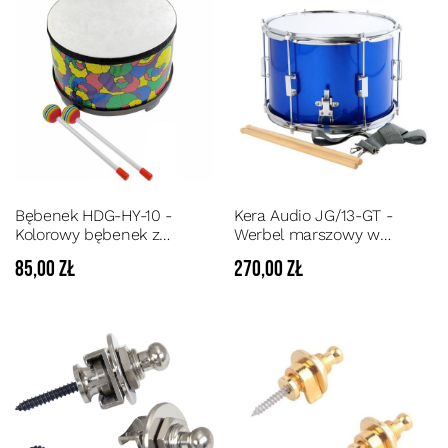
Bębenek HDG-HY-10 -
Kera Audio JG/13-GT -
Kolorowy bębenek z
Werbel marszowy w
naciągiem i dwoma
kolorze niebieskim metalik
85,00 zł
270,00 zł
pałeczkami