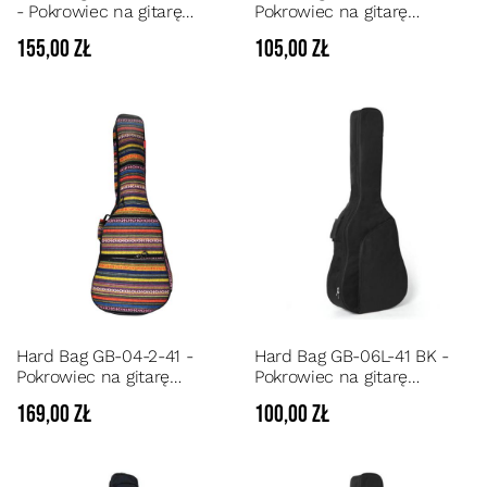
- Pokrowiec na gitarę
Pokrowiec na gitarę
akustyczną pianka 15 mm
akustyczną pianka 10 mm
155,00 zł
105,00 zł
kolor szary
kolor niebieski
Hard Bag GB-04-2-41 -
Hard Bag GB-06L-41 BK -
Pokrowiec na gitarę
Pokrowiec na gitarę
akustyczną pianka 10 mm
akustyczną pianka 10 mm
169,00 zł
100,00 zł
kolorowy
kolor czarny