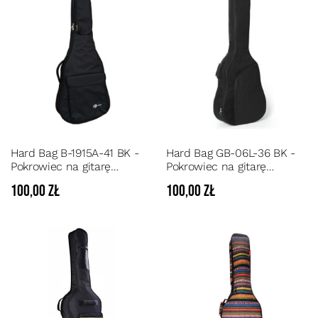
Hard Bag B-1915A-41 BK -
Hard Bag GB-06L-36 BK -
Pokrowiec na gitarę
Pokrowiec na gitarę
akustyczną pianka 10 mm
klasyczną 3/4 pianka 10
100,00 zł
100,00 zł
kolor czarny
mm kolor czarny