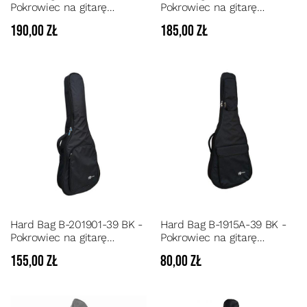
Pokrowiec na gitarę
Pokrowiec na gitarę
klasyczną pianka 20 mm
klasyczną pianka 20 mm
190,00 zł
185,00 zł
Hard Bag B-201901-39 BK -
Hard Bag B-1915A-39 BK -
Pokrowiec na gitarę
Pokrowiec na gitarę
klasyczną pianka 15 mm
klasyczną pianka 10 mm
155,00 zł
80,00 zł
kolor czarny