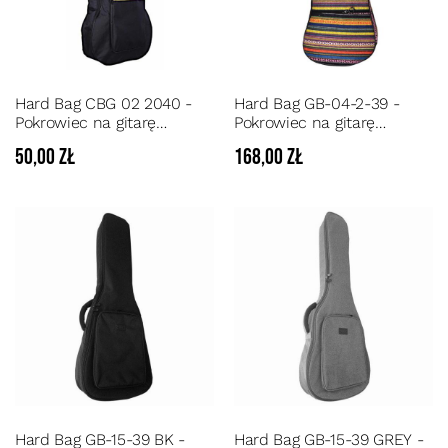
Hard Bag CBG 02 2040 -
Hard Bag GB-04-2-39 -
Pokrowiec na gitarę
Pokrowiec na gitarę
klasyczną pianka 3 mm
klasyczną pianka 10 mm
50,00 zł
168,00 zł
kolorowy
Hard Bag GB-15-39 BK -
Hard Bag GB-15-39 GREY -