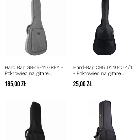
Hard Bag GB-15-41 GREY -
Hard-Bag CBG 01 1040 4/4
Pokrowiec na gitarę
- Pokrowiec na gitarę
akustyczną pianka 20 mm
klasyczną 4/4 z mocnego
185,00 zł
25,00 zł
ortalionu