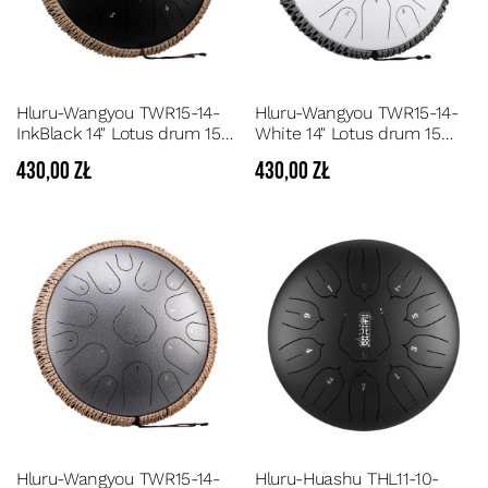
Hluru-Wangyou TWR15-14-
Hluru-Wangyou TWR15-14-
InkBlack 14" Lotus drum 15
White 14" Lotus drum 15
ton - Czarny Steel Tongue
ton - Biały Steel Tongue
430,00 zł
430,00 zł
Drum 15 dźwięków tonacja
Drum 15 dźwięków tonacja
D
D
Hluru-Wangyou TWR15-14-
Hluru-Huashu THL11-10-