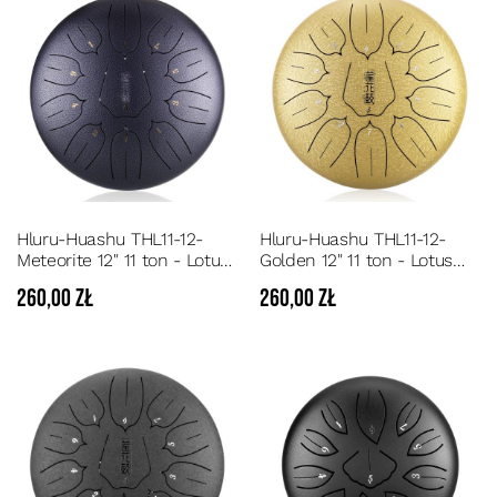
Hluru-Huashu THL11-12-
Hluru-Huashu THL11-12-
Meteorite 12" 11 ton - Lotus
Golden 12" 11 ton - Lotus
steel tongue drum 11
steel tongue drum 11
260,00 zł
260,00 zł
dźwięków tonacja C
dźwięków tonacja C