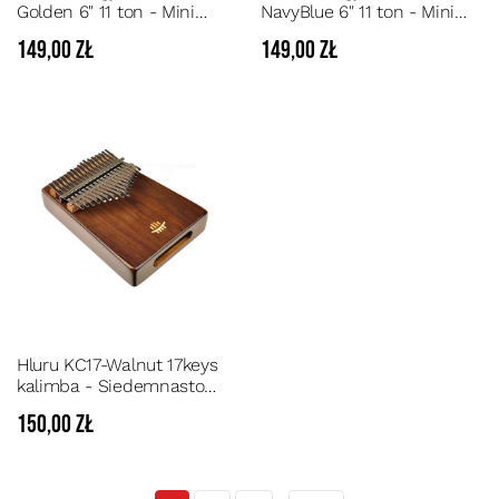
Golden 6" 11 ton - Mini
NavyBlue 6" 11 ton - Mini
Ginkgo Biloba Steel Tongue
Ginkgo Biloba Steel Tongue
149,00 zł
149,00 zł
drum 11 dźwięków tonacja
drum 11 dźwięków tonacja
C5
C5
Hluru KC17-Walnut 17keys
kalimba - Siedemnasto
tonowa Kalimba z drewna
150,00 zł
orzecha z bocznym
otworem rezonansowym z
zestawem akcesoriów