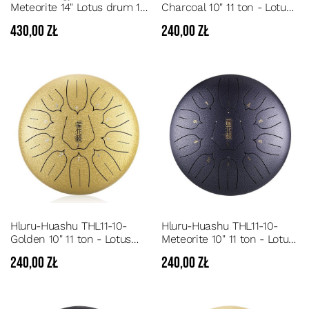
Meteorite 14" Lotus drum 15
Charcoal 10" 11 ton - Lotus
ton - Stalowo-szary Steel
steel tongue drum 11
430,00 zł
240,00 zł
Tongue Drum 15 dźwięków
dźwięków tonacja D
tonacja D
Hluru-Huashu THL11-10-
Hluru-Huashu THL11-10-
Golden 10" 11 ton - Lotus
Meteorite 10" 11 ton - Lotus
steel tongue drum 11
steel tongue drum 11
240,00 zł
240,00 zł
dźwięków tonacja D
dźwięków tonacja D