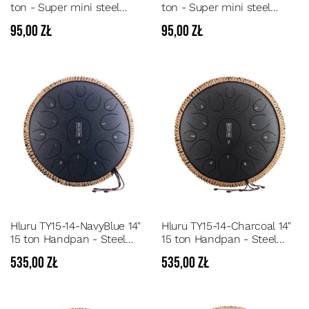
ton - Super mini steel
ton - Super mini steel
tongue drum A-Major, 6 nut
tongue drum A-Major, 6 nut
95,00 zł
95,00 zł
Hluru TY15-14-NavyBlue 14"
Hluru TY15-14-Charcoal 14"
15 ton Handpan - Steel
15 ton Handpan - Steel
Tongue Drum 15 dźwięków
Tongue Drum 15 dźwięków
535,00 zł
535,00 zł
tonacja C
tonacja C