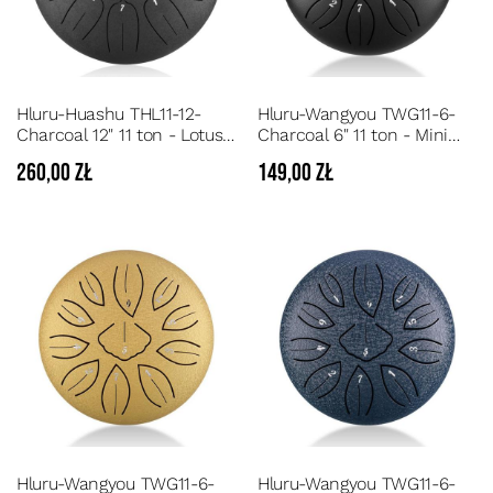
Hluru-Huashu THL11-12-
Hluru-Wangyou TWG11-6-
Charcoal 12" 11 ton - Lotus
Charcoal 6" 11 ton - Mini
steel tongue drum 11
Ginkgo Biloba Steel Tongue
260,00 zł
149,00 zł
dźwięków tonacja C
drum 11 dźwięków tonacja
C5
Hluru-Wangyou TWG11-6-
Hluru-Wangyou TWG11-6-