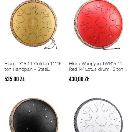
Hluru TY15-14-Golden 14" 15
Hluru-Wangyou TWR15-14-
ton Handpan - Steel
Red 14" Lotus drum 15 ton -
Tongue Drum 15 dźwięków
Czerwony Steel Tongue
535,00 zł
430,00 zł
tonacja C
Drum 15 dźwięków tonacja
D