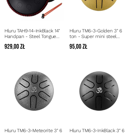
Hluru TAH9-14-InkBlack 14"
Hluru TM6-3-Golden 3" 6
Handpan - Steel Tongue
ton - Super mini steel
Drum 9 dźwięków w
tongue drum A-Major, 6 nut
929,00 zł
95,00 zł
tonacji D
Hluru TM6-3-Meteorite 3" 6
Hluru TM6-3-InkBlack 3" 6