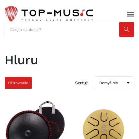
Hluru
Sortuj:
Filtrowanie
Domyślnie