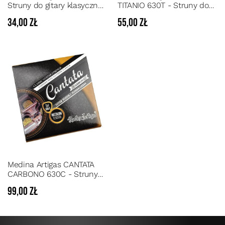
Struny do gitary klasycznej
TITANIO 630T - Struny do
o średnim naciągu ze
gitary klasycznej Special
34,00 zł
55,00 zł
srebrną owijką
Nylon Titanium o średnim
naciągu ze srebrną owijką
Medina Artigas CANTATA
CARBONO 630C - Struny
do gitary klasycznej dla
99,00 zł
profesjonalistów z
fluorocarbonu o średnim
naciągu ze srebrną owijką