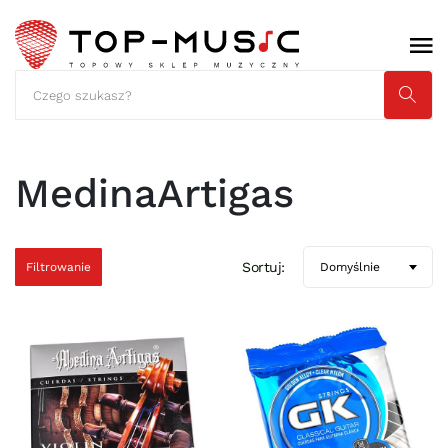
MedinaArtigas
Sortuj:
Filtrowanie
Domyślnie