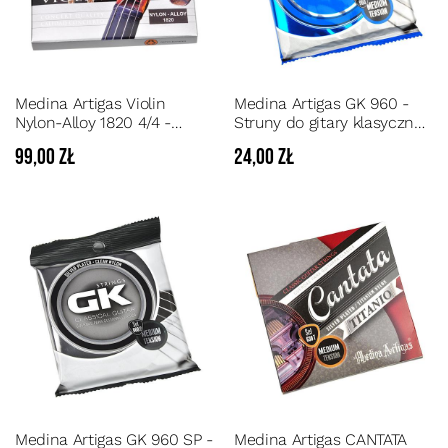
Medina Artigas Violin
Medina Artigas GK 960 -
Nylon-Alloy 1820 4/4 -
Struny do gitary klasycznej
Komplet strun do skrzypiec
o średnim naciągu ze złotą
99,00 zł
24,00 zł
4/4 z syntetycznym
owijką
rdzeniem
Medina Artigas GK 960 SP -
Medina Artigas CANTATA