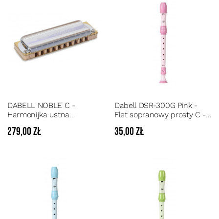
DABELL NOBLE C -
Dabell DSR-300G Pink -
Harmonijka ustna
Flet sopranowy prosty C -
diatoniczna w stroju C-dur
aplikatura niemiecka w
279,00 zł
35,00 zł
na drewnianym grzebieniu
kolorze jasno-różowym