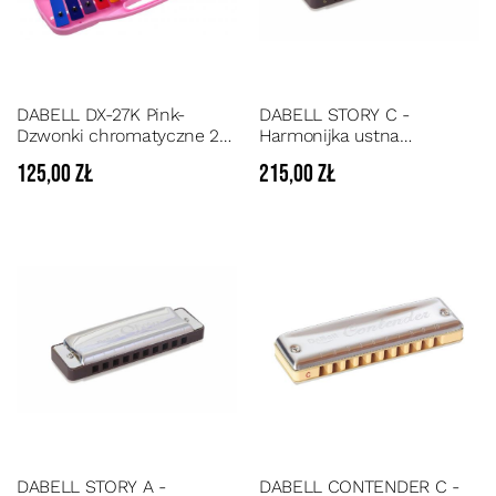
DABELL DX-27K Pink-
DABELL STORY C -
Dzwonki chromatyczne 27
Harmonijka ustna
tonowe w opakowaniu z
diatoniczna w stroju C-dur
125,00 zł
215,00 zł
tworzywa oraz torbą
transportową
DABELL STORY A -
DABELL CONTENDER C -