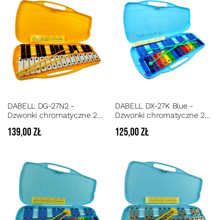
DABELL DG-27N2 -
DABELL DX-27K Blue -
Dzwonki chromatyczne 27
Dzwonki chromatyczne 27
tonowe
tonowe w opakowaniu z
139,00 zł
125,00 zł
tworzywa oraz torbą
transportową