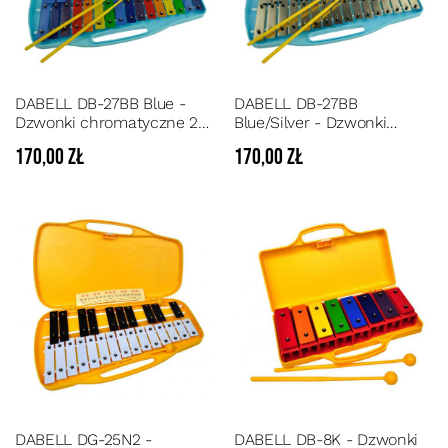
DABELL DB-27BB Blue -
DABELL DB-27BB
Dzwonki chromatyczne 27
Blue/Silver - Dzwonki
tonowe w opakowaniu z
chromatyczne 27 tonowe
170,00 zł
170,00 zł
tworzywa
DABELL DG-25N2 -
DABELL DB-8K - Dzwonki