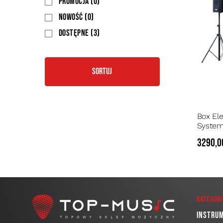
Promocja
(0)
Nowość
(0)
Dostępne
(3)
Sortuj
Box El
System
subbas
3290,0
mocy 4
Kategori
Instru