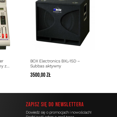
er
BOX Electronics BXL-15D –
ny z
Subbas aktywny
zem 2 x
3500,00 zł
Zapisz się do newslettera
Dowiedz się o promocjach i nowościach!