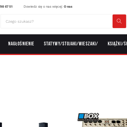
98 67 51
Dowiedz się o nas więcej:
O nas
Nagłośnienie
Statywy/Stojaki/Wieszaki/
Książki/Ś