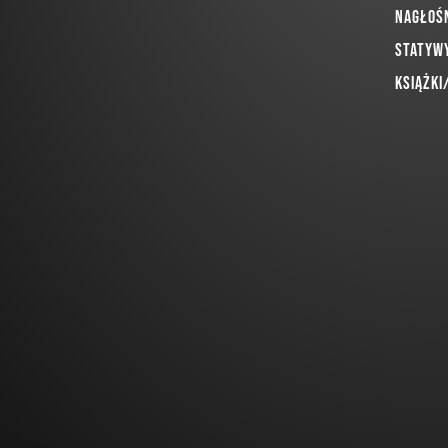
Nagłoś
Statywy
Książki