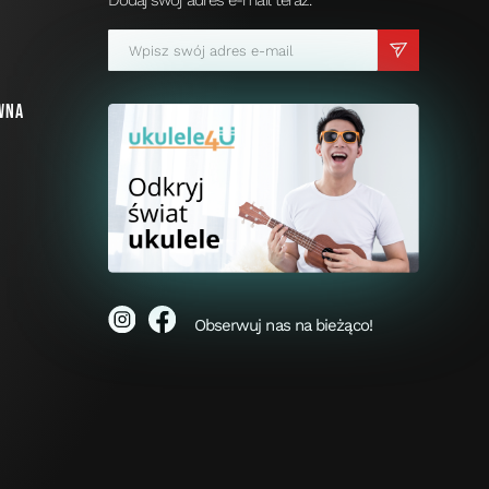
Dodaj swój adres e-mail teraz.
a
wna
i
Obserwuj nas na bieżąco!