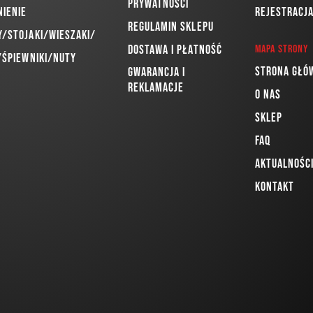
prywatności
nienie
Rejestracj
Regulamin sklepu
/Stojaki/Wieszaki/
Dostawa i płatność
Mapa strony
/Śpiewniki/Nuty
Strona głó
Gwarancja i
reklamacje
O nas
Sklep
FAQ
Aktualnośc
Kontakt