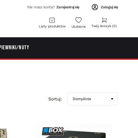
Nie masz konta?
Zarejestruj się
Zaloguj się
Twój koszyk
0
Listy produktów
Ulubione
piewniki/Nuty
Sortuj:
Domyślnie