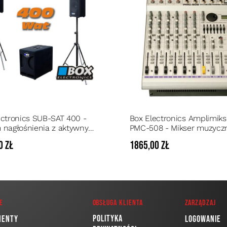
ectronics SUB-SAT 400 -
Box Electronics Amplimiks
 nagłośnienia z aktywnym
PMC-508 - Mikser muzycz
em i dwoma kolumnami o
wbudowanym wzmacniac
0 zł
1865,00 zł
00 Watt RMS
250Watt
e
Obsługa klienta
Zarządzaj
Polityka
menty
Logowanie