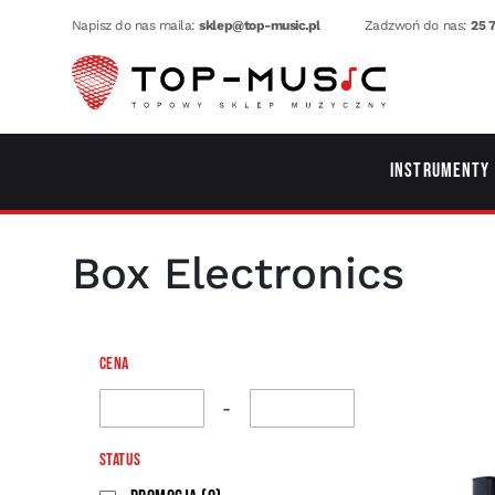
Napisz do nas maila:
sklep@top-music.pl
Zadzwoń do nas:
25 7
Instrumenty
Box Electronics
Cena
-
Status