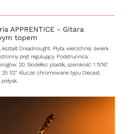
ia APPRENTICE - Gitara
owym topem
, kształt Dreadnought. Płyta wierzchnia: świerk.
stronny pręt regulujący. Podstrunnica:
ogów: 20. Siodełko: plastik, szerokość: 1 11/16".
25 1/2". Klucze: chromowane typu Diecast.
 połysk.