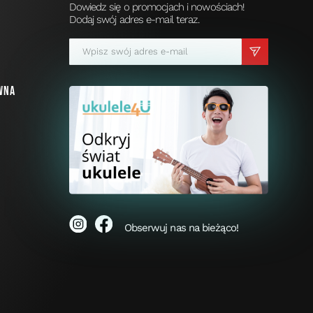
Dowiedz się o promocjach i nowościach!
Dodaj swój adres e-mail teraz.
a
wna
i
Obserwuj nas na bieżąco!