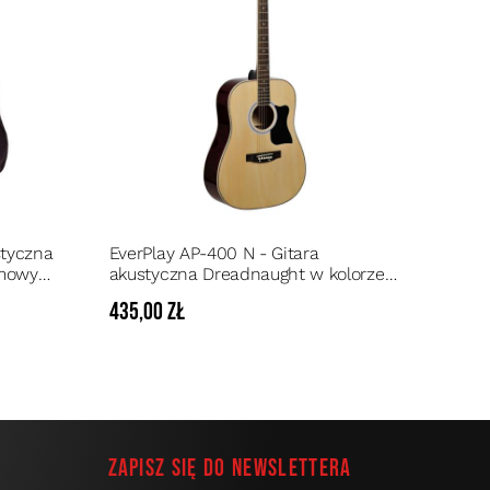
styczna
EverPlay AP-400 N - Gitara
rmowym
akustyczna Dreadnaught w kolorze
naturalnym wykończenie na wysoki
435,00 zł
połysk
Zapisz się do newslettera