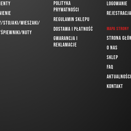
Polityka
menty
Logowanie
prywatności
nienie
Rejestracj
Regulamin sklepu
/Stojaki/Wieszaki/
Dostawa i płatność
Mapa strony
/Śpiewniki/Nuty
Strona głó
Gwarancja i
reklamacje
O nas
Sklep
FAQ
Aktualnośc
Kontakt