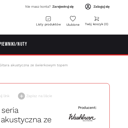
Nie masz konta?
Zarejestruj się
Zaloguj się
Twój koszyk
0
Listy produktów
Ulubione
piewniki/Nuty
itara akustyczna ze świerkowym topem
j link
Zapisz na liście
seria
Producent:
 akustyczna ze