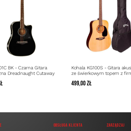
1C BK - Czarna Gitara
Kohala KG100S - Gitara aku
zna Dreadnaught Cutaway
ze świerkowym topem z fi
pokrowcem w zestawie
zł
499,00 zł
e
Obsługa klienta
Zarządzaj