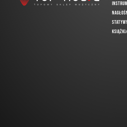
Instru
Nagłoś
Statywy
Książki