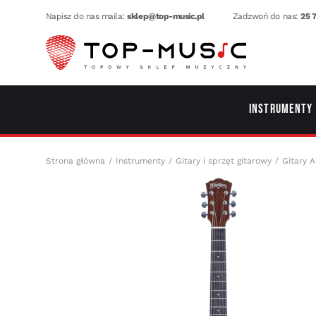
Napisz do nas maila:
sklep@top-music.pl
Zadzwoń do nas:
25 7
Instrumenty
Strona główna
Instrumenty
Gitary i sprzęt gitarowy
Gitary A