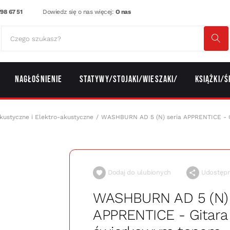
98 67 51
Dowiedz się o nas więcej:
O nas
Nagłośnienie
Statywy/Stojaki/Wieszaki/
Książki/Ś
kustyczne i Elektro-akustyczne
WASHBURN AD 5 (N) seria APPRENTICE - G
Dodaj do ulubionych
Udostępni
WASHBURN AD 5 (N) 
APPRENTICE - Gitara