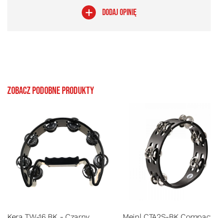
DODAJ OPINIĘ
Zobacz podobne produkty
Kera TW-16 BK - Czarny
Meinl CTA2S-BK Compact