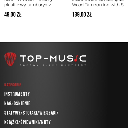
plastikowy tamburyn z
Wood Tambourine with Ste
podwójnymi stalowymi
Jingles - Drewniane 8
49,00 zł
139,00 zł
jinglami
Kategorie
Instrumenty
Nagłośnienie
Statywy/Stojaki/Wieszaki/
Książki/Śpiewniki/Nuty