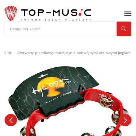
H-R BS - Czerwony plastikowy tamburyn z podwójnymi stalowymi jinglami