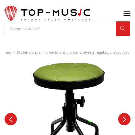
 Green - Stołek do pianina keyboardu junior z płynną regulacją wysokości