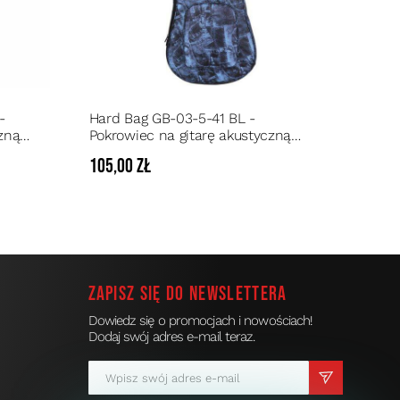
-
Hard Bag GB-03-5-41 BL -
zną
Pokrowiec na gitarę akustyczną
pianka 10 mm kolor niebieski
105,00 zł
Zapisz się do newslettera
Dowiedz się o promocjach i nowościach!
Dodaj swój adres e-mail teraz.
a