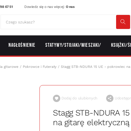
98 67 51
Dowiedz się o nas więcej:
O nas
Nagłośnienie
Statywy/Stojaki/Wieszaki/
Książki/Ś
ia gitarowe
Pokrowce i Futerały
Stagg STB-NDURA 15 UE - pokrowiec na g
Dodaj do ulubionych
Udostępni
Stagg STB-NDURA 15
na gitarę elektryczną