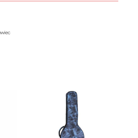
owiec