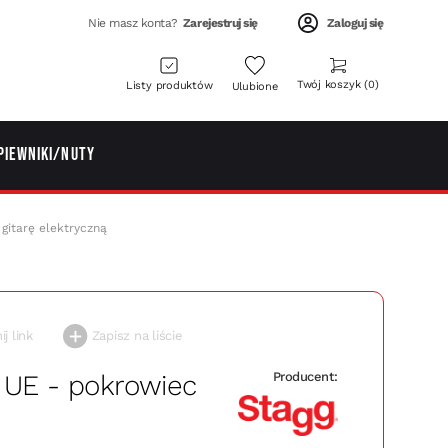
Nie masz konta?
Zarejestruj się
Zaloguj się
Twój koszyk
0
Listy produktów
Ulubione
piewniki/Nuty
itarę elektryczną
j link
Zapisz na liście
 UE - pokrowiec
Producent: