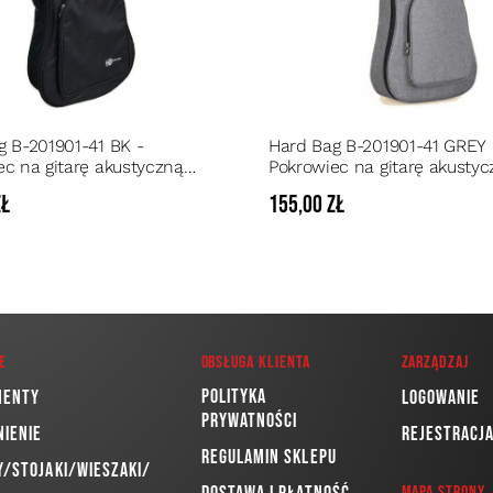
g B-201901-41 BK -
Hard Bag B-201901-41 GREY 
ec na gitarę akustyczną
Pokrowiec na gitarę akustyc
15 mm
pianka 15 mm kolor szary
zł
155,00 zł
e
Obsługa klienta
Zarządzaj
Polityka
menty
Logowanie
prywatności
nienie
Rejestracj
Regulamin sklepu
/Stojaki/Wieszaki/
Mapa strony