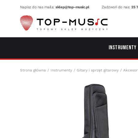
Napisz do nas maila:
sklep@top-music.pl
Zadzwoń do nas:
25 7
Instrumenty
Strona główna
Instrumenty
Gitary i sprzęt gitarowy
Akcesor