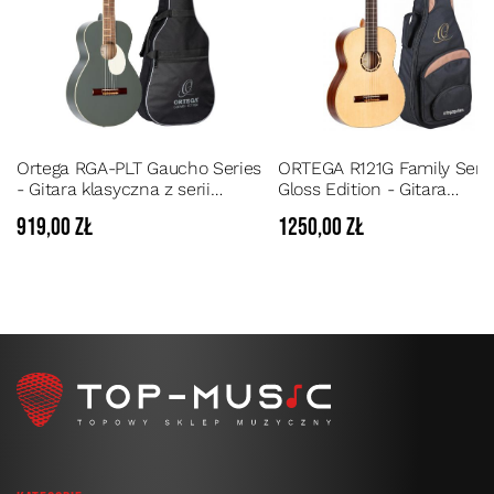
Ortega RGA-PLT Gaucho Series
ORTEGA R121G Family Seri
- Gitara klasyczna z serii
Gloss Edition - Gitara
Gaucho w zestawie z
klasyczna 4/4 ze świerko
919,00 zł
1250,00 zł
pokrowcem
Topem + ekskluzywny
pokrowiec