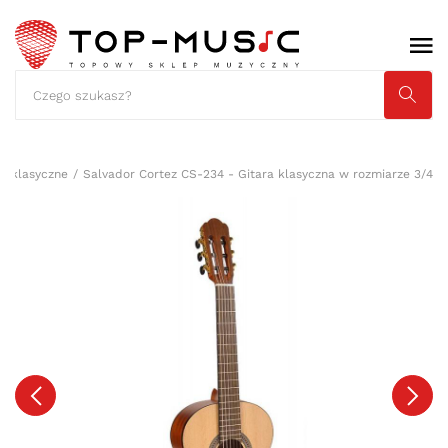
ro-klasyczne
Salvador Cortez CS-234 - Gitara klasyczna w rozmiarze 3/4