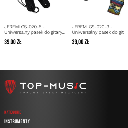
JEREMI GS-020-5 -
JEREMI GS-020-3 -
Uniwersalny pasek do gitary
Uniwersalny pasek do gitar
akustycznej, elektrycznej lub
akustycznej, elektrycznej l
39,00 zł
39,00 zł
basowej
basowej
Kategorie
Instrumenty