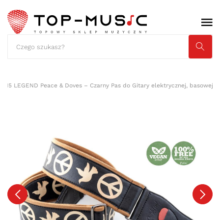
 315 LEGEND Peace & Doves – Czarny Pas do Gitary elektrycznej, basowej, a