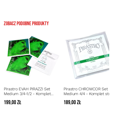
Zobacz podobne produkty
Pirastro EVAH PIRAZZI Set
Pirastro CHROMCOR Set
Medium 3/4-1/2 - Komplet
Medium 4/4 - Komplet stru
strun do skrzypiec 3/4-1/2
do skrzypiec 4/4 rdzeń
199,00 zł
189,00 zł
rdzeń syntetyczny, średni
stalowy, średni naciąg
naciąg