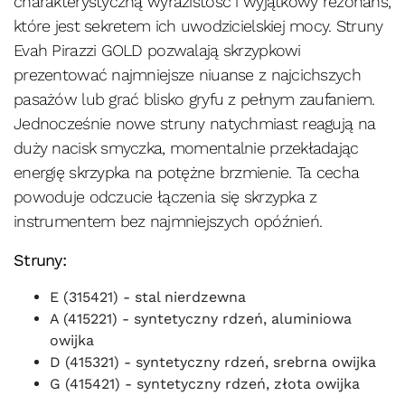
charakterystyczną wyrazistość i wyjątkowy rezonans,
które jest sekretem ich uwodzicielskiej mocy. Struny
Evah Pirazzi GOLD pozwalają skrzypkowi
prezentować najmniejsze niuanse z najcichszych
pasażów lub grać blisko gryfu z pełnym zaufaniem.
Jednocześnie nowe struny natychmiast reagują na
duży nacisk smyczka, momentalnie przekładając
energię skrzypka na potężne brzmienie. Ta cecha
powoduje odczucie łączenia się skrzypka z
instrumentem bez najmniejszych opóźnień.
Struny:
E (315421) - stal nierdzewna
A (415221) - syntetyczny rdzeń, aluminiowa
owijka
D (415321) - syntetyczny rdzeń, srebrna owijka
G (415421) - syntetyczny rdzeń, złota owijka