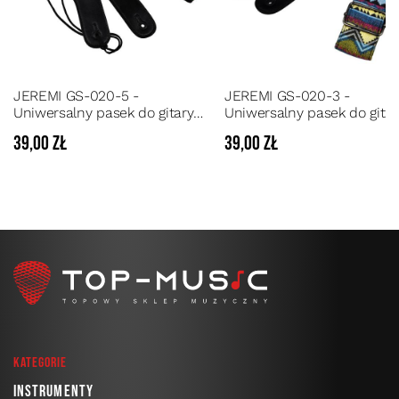
JEREMI GS-020-5 -
JEREMI GS-020-3 -
Uniwersalny pasek do gitary
Uniwersalny pasek do gitar
akustycznej, elektrycznej lub
akustycznej, elektrycznej l
39,00 zł
39,00 zł
basowej
basowej
Kategorie
Instrumenty