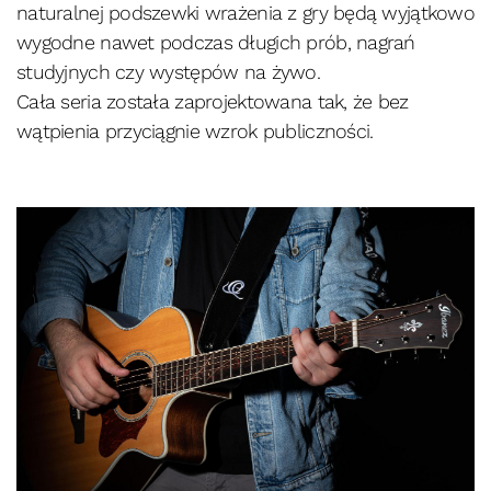
naturalnej podszewki wrażenia z gry będą wyjątkowo
wygodne nawet podczas długich prób, nagrań
studyjnych czy występów na żywo.
Cała seria została zaprojektowana tak, że bez
wątpienia przyciągnie wzrok publiczności.