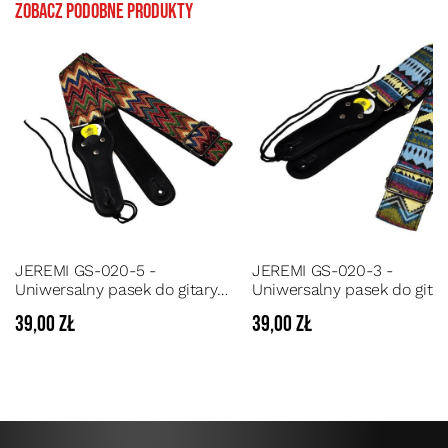
Zobacz podobne produkty
JEREMI GS-020-5 -
JEREMI GS-020-3 -
Uniwersalny pasek do gitary
Uniwersalny pasek do gitar
akustycznej, elektrycznej lub
akustycznej, elektrycznej l
39,00 zł
39,00 zł
basowej
basowej