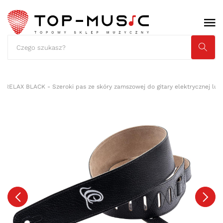
 RELAX BLACK - Szeroki pas ze skóry zamszowej do gitary elektrycznej lub