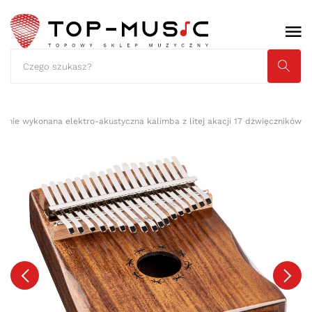
cznie wykonana elektro-akustyczna kalimba z litej akacji 17 dżwięczników