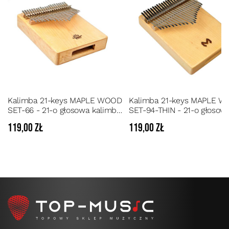
Kalimba 21-keys MAPLE WOOD
Kalimba 21-keys MAPLE 
SET-66 - 21-o głosowa kalimba
SET-94-THIN - 21-o głosow
z litego drewna Klonu z
kalimba z litego drewna Kl
119,00 zł
119,00 zł
zestawem akcesoriów
z zestawem akcesoriów