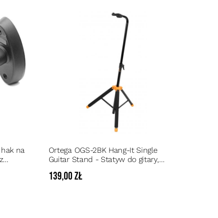
 hak na
Ortega OGS-2BK Hang-It Single
z
Guitar Stand - Statyw do gitary,
em
składany
139,00 zł