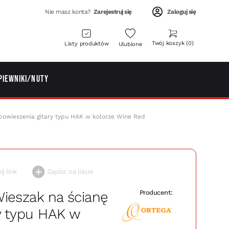
Nie masz konta?
Zarejestruj się
Zaloguj się
Twój koszyk
0
Listy produktów
Ulubione
piewniki/Nuty
owieszenia gitary typu HAK w kolorze Wine Red
j link
Zapisz na liście
ieszak na ścianę
Producent:
y typu HAK w