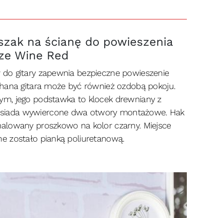
zak na ścianę do powieszenia
rze Wine Red
do gitary zapewnia bezpieczne powieszenie
chana gitara może być również ozdobą pokoju.
ym, jego podstawka to klocek drewniany z
siada wywiercone dwa otwory montażowe. Hak
alowany proszkowo na kolor czarny. Miejsce
e zostało pianką poliuretanową.