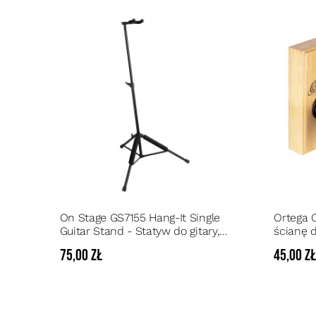
On Stage GS7155 Hang-It Single
Ortega 
Guitar Stand - Statyw do gitary,
ścianę d
składany
HAK w k
75,00 zł
45,00 z