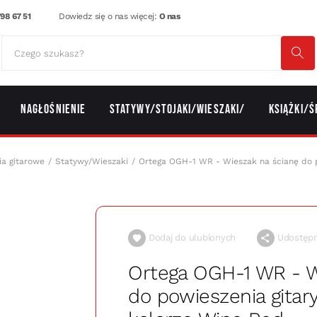
98 67 51
Dowiedz się o nas więcej:
O nas
Nagłośnienie
Statywy/Stojaki/Wieszaki/
Książki/Ś
ia gitarowe
Statywy/Wieszaki
Ortega OGH-1 WR - Wieszak na ścianę do p
Dodaj do ulubionych
Udostępni
Ortega OGH-1 WR - W
do powieszenia gitar