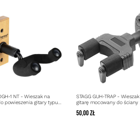
OGH-1 NT - Wieszak na
STAGG GUH-TRAP - Wieszak
o powieszenia gitary typu
gitarę mocowany do ściany 
olorze Natural Wood
automatycznym zamknięci
ł
50,00 zł