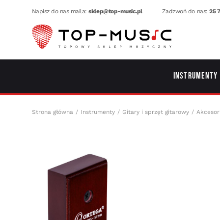
Napisz do nas maila:
sklep@top-music.pl
Zadzwoń do nas:
25 7
Instrumenty
Strona główna
Instrumenty
Gitary i sprzęt gitarowy
Akcesor