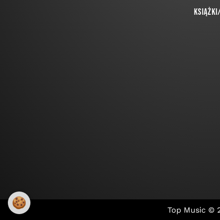
Książki
🍪
Top Music ©