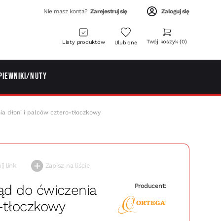
Nie masz konta?
Zarejestruj się
Zaloguj się
Twój koszyk
0
Listy produktów
Ulubione
piewniki/Nuty
ia dłoni i palców cztero-tłoczkowy
j link
Zapisz na liście
ąd do ćwiczenia
Producent:
o-tłoczkowy