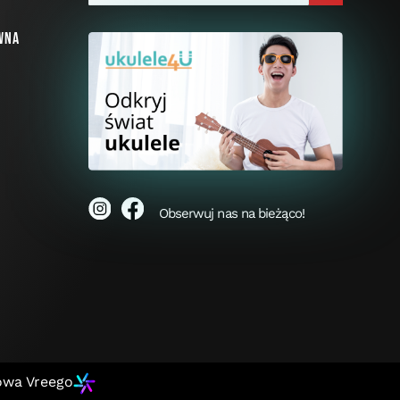
wna
i
Obserwuj nas na bieżąco!
owa Vreego