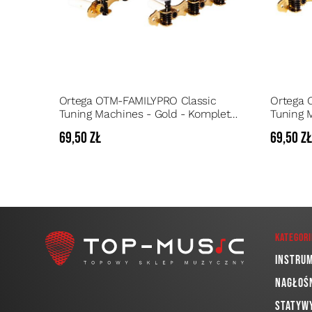
Ortega OTM-FAMILYPRO Classic
Ortega 
Tuning Machines - Gold - Komplet
Tuning 
kluczy do gitary klasycznej
Komplet 
69,50 zł
69,50 z
Kategori
Instru
Nagłoś
Statywy