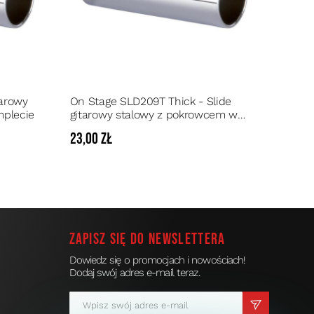
tarowy
On Stage SLD209T Thick - Slide
mplecie
gitarowy stalowy z pokrowcem w
komplecie
23,00 zł
Zapisz się do newslettera
Dowiedz się o promocjach i nowościach!
Dodaj swój adres e-mail teraz.
a