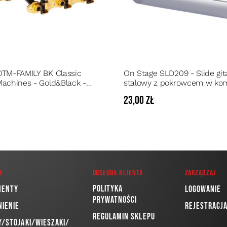
OTM-FAMILY BK Classic
On Stage SLD209 - Slide gi
Machines - Gold&Black -
stalowy z pokrowcem w ko
kluczy do gitary klasycznej
ł
23,00 zł
e
Obsługa klienta
Zarządzaj
Polityka
menty
Logowanie
prywatności
nienie
Rejestracj
Regulamin sklepu
/Stojaki/Wieszaki/