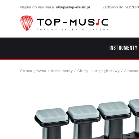
Napisz do nas maila:
sklep@top-music.pl
Zadzwoń do nas:
25 7
Instrumenty
Strona główna
Instrumenty
Gitary i sprzęt gitarowy
Akcesor