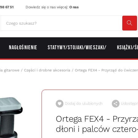
98 67 51
Dowiedz się o nas więcej:
O nas
Nagłośnienie
Statywy/Stojaki/Wieszaki/
Książki/Ś
ia gitarowe
Części i drobne akcesoria
Ortega FEX4 - Przyrząd do ćwiczen
Dodaj do ulubionych
Udostępni
Ortega FEX4 - Przyrz
dłoni i palców czter