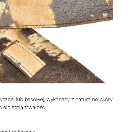
trycznej lub basowej, wykonany z naturalnej skóry
ieloletnią trwałość.
czna lub basowa