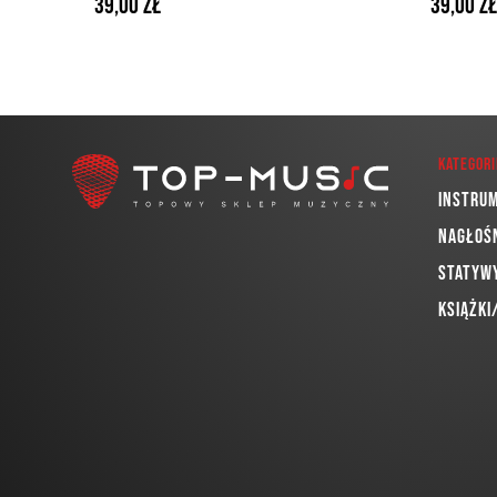
39,00 zł
39,00 z
Kategori
Instru
Nagłoś
Statywy
Książki