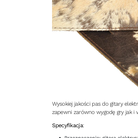
Wysokiej jakości pas do gitary elek
zapewni zarówno wygodę gry jak i w
Specyfikacja
:
Przeznaczenie: gitara elektry