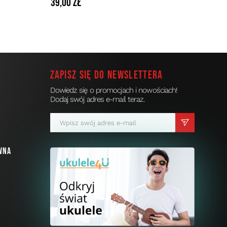
39,00 zł
Zapisz się do newslettera
Dowiedz się o promocjach i nowościach!
Dodaj swój adres e-mail teraz.
a
wna
i