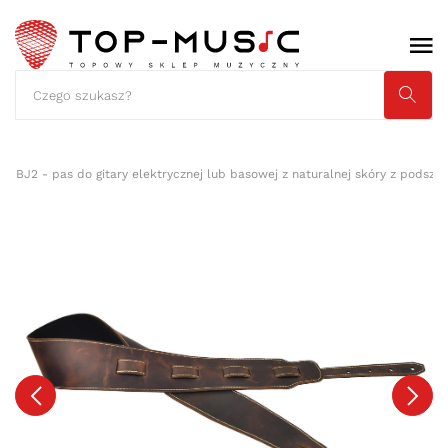
ko BJ2 - pas do gitary elektrycznej lub basowej z naturalnej skóry z podsz