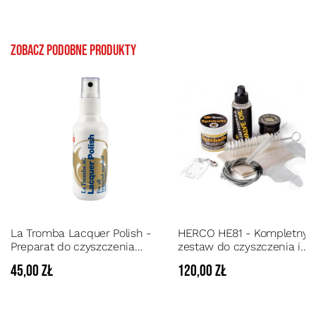
Zobacz podobne produkty
La Tromba Lacquer Polish -
HERCO HE81 - Kompletny
Preparat do czyszczenia
zestaw do czyszczenia i
instrumentów dętych
konserwacji trąbki i kornet
45,00 zł
120,00 zł
lakierowanych