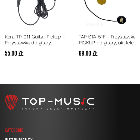
Kera TP-011 Guitar Pickup -
TAP STA-51F - Przystawka
Przystawka do gitary
PICKUP do gitary, ukulele i
akustycznej z regulacją barwy i
innych instrumentów
55,00 zł
99,00 zł
głośności
akustycznych z pudłem
rezonansowym
Kategorie