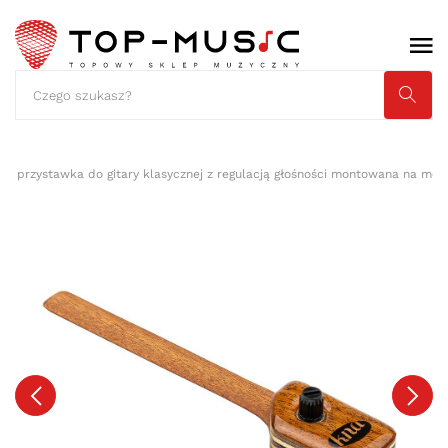
 - przystawka do gitary klasycznej z regulacją głośności montowana na mos