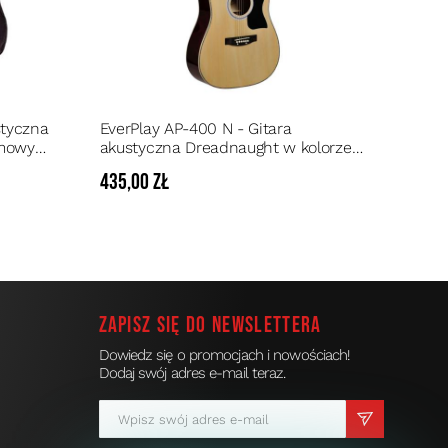
styczna
EverPlay AP-400 N - Gitara
rmowym
akustyczna Dreadnaught w kolorze
naturalnym wykończenie na wysoki
435,00 zł
połysk
Zapisz się do newslettera
Dowiedz się o promocjach i nowościach!
Dodaj swój adres e-mail teraz.
a