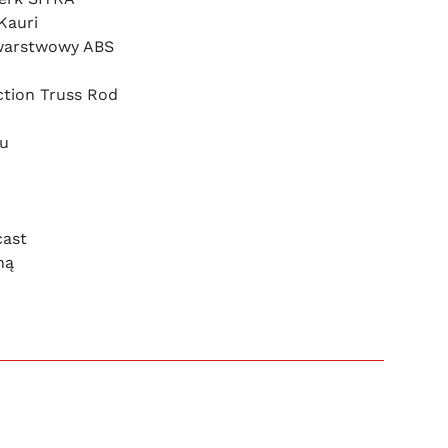
Kauri
warstwowy ABS
Action Truss Rod
u
cast
ną