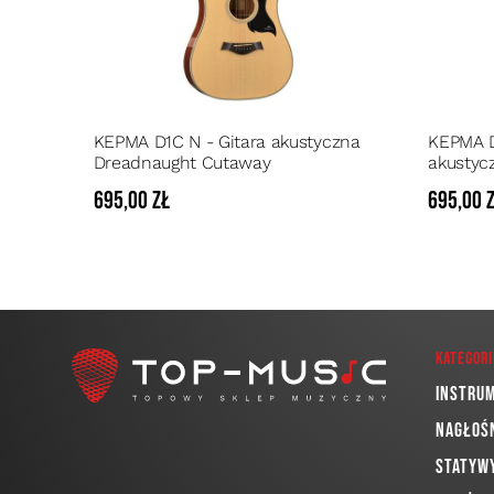
KEPMA D1C N - Gitara akustyczna
KEPMA D
Dreadnaught Cutaway
akustyc
695,00 zł
695,00 
Kategori
Instru
Nagłoś
Statywy