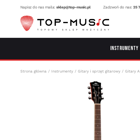
Napisz do nas maila:
sklep@top-music.pl
Zadzwoń do nas:
25 7
Instrumenty
Strona główna
Instrumenty
Gitary i sprzęt gitarowy
Gitary A