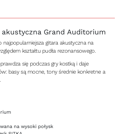
 akustyczna Grand Auditorium
 najpopularniejsza gitara akustyczna na
zględem kształtu pudła rezonansowego.
sprawdza się podczas gry kostką i daje
ów: basy są mocne, tony średnie konkretne a
.
orium
wana na wysoki połysk
ierk SITKA