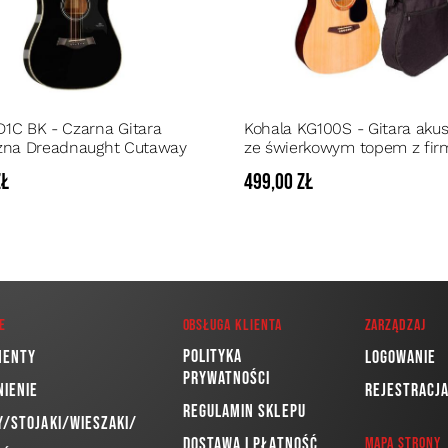
1C BK - Czarna Gitara
Kohala KG100S - Gitara aku
zna Dreadnaught Cutaway
ze świerkowym topem z fi
pokrowcem w zestawie
zł
499,00 zł
e
Obsługa klienta
Zarządzaj
Polityka
menty
Logowanie
prywatności
nienie
Rejestracj
Regulamin sklepu
/Stojaki/Wieszaki/
Dostawa i płatność
Mapa strony