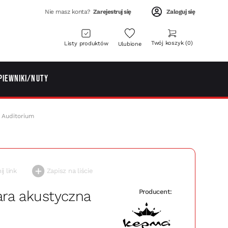
Nie masz konta?
Zarejestruj się
Zaloguj się
Twój koszyk
0
Listy produktów
Ulubione
piewniki/Nuty
 Auditorium
j link
Zapisz na liście
ara akustyczna
Producent: