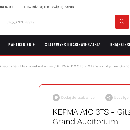
98 67 51
Dowiedz się o nas więcej:
O nas
Nagłośnienie
Statywy/Stojaki/Wieszaki/
Książki/Ś
kustyczne i Elektro-akustyczne
KEPMA A1C 3TS - Gitara akustyczna Grand
Dodaj do ulubionych
Udostępni
KEPMA A1C 3TS - Git
Grand Auditorium