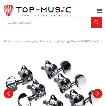
34 Chrom - Komplet olejowych kluczy do gitary typ Grover CHROMOWANE