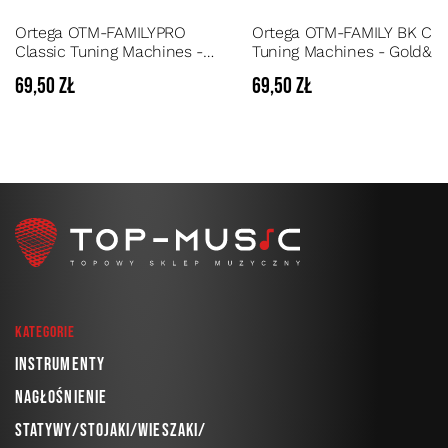
Ortega OTM-FAMILYPRO
Ortega OTM-FAMILY BK Cla
Classic Tuning Machines -
Tuning Machines - Gold&Bl
Gold - Komplet kluczy do gitary
- Komplet kluczy do gitary
69,50 zł
69,50 zł
klasycznej
klasycznej
Kategorie
Instrumenty
Nagłośnienie
Statywy/Stojaki/Wieszaki/