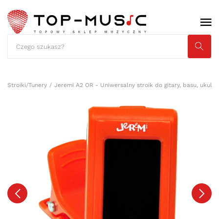
Stroiki/Tunery
Jeremi A2 OR - Uniwersalny stroik do gitary, basu, ukulel