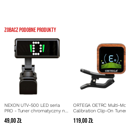
Zobacz podobne produkty
NEXON UTV-500 LED seria
ORTEGA OETRC Multi-Mod
PRO - Tuner chromatyczny na
Calibration Clip-On Tuner -
klips
Tuner elektroniczny z
49,00 zł
119,00 zł
kolorowym wyświetlaczem
LCD ładowany kablem US