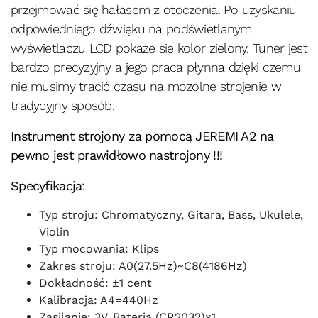
przejmować się hałasem z otoczenia. Po uzyskaniu
odpowiedniego dźwięku na podświetlanym
wyświetlaczu LCD pokaże się kolor zielony. Tuner jest
bardzo precyzyjny a jego praca płynna dzięki czemu
nie musimy tracić czasu na mozolne strojenie w
tradycyjny sposób.
Instrument strojony za pomocą JEREMI A2 na
pewno jest prawidłowo nastrojony !!!
Specyfikacja
:
Typ stroju: Chromatyczny, Gitara, Bass, Ukulele,
Violin
Typ mocowania: Klips
Zakres stroju: A0(27.5Hz)~C8(4186Hz)
Dokładność: ±1 cent
Kalibracja: A4=440Hz
Zasilanie: 3V, Bateria (CR2032)x1