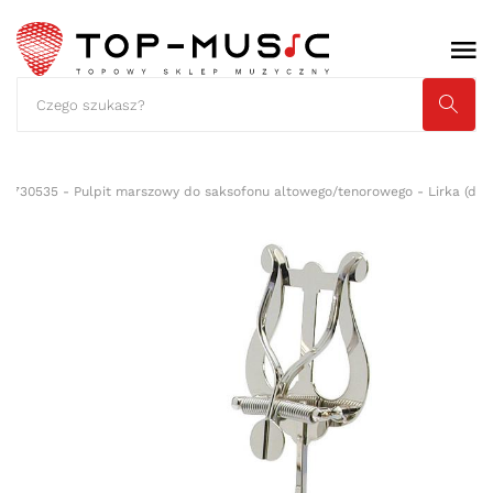
 730535 - Pulpit marszowy do saksofonu altowego/tenorowego - Lirka (duż