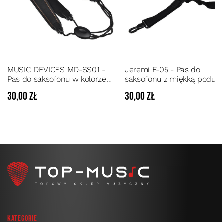
MUSIC DEVICES MD-SS01 -
Jeremi F-05 - Pas do
Pas do saksofonu w kolorze
saksofonu z miękką podus
ciemno-brązowym z miękką
30,00 zł
30,00 zł
neoprenową podszewką
Kategorie