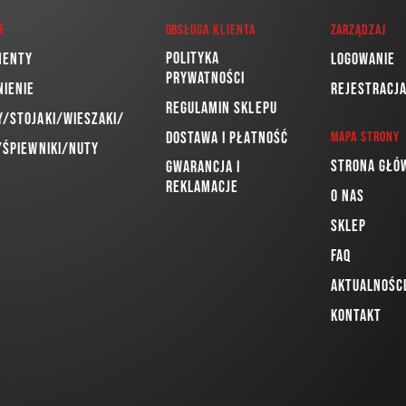
e
Obsługa klienta
Zarządzaj
Polityka
menty
Logowanie
prywatności
nienie
Rejestracj
Regulamin sklepu
/Stojaki/Wieszaki/
Dostawa i płatność
Mapa strony
/Śpiewniki/Nuty
Strona głó
Gwarancja i
reklamacje
O nas
Sklep
FAQ
Aktualnośc
Kontakt