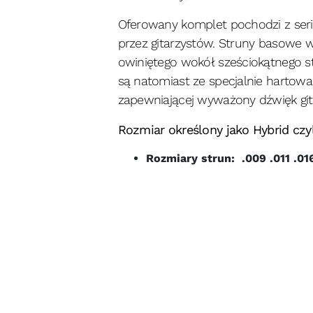
Oferowany komplet pochodzi z seri
przez gitarzystów. Struny basowe 
owiniętego wokół sześciokątnego s
są natomiast ze specjalnie hartowa
zapewniającej wyważony dźwięk git
Rozmiar określony jako Hybrid czyli
Rozmiary strun: .009 .011 .01