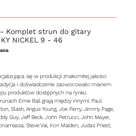
- Komplet strun do gitary
INKY NICKEL 9 - 46
wana
cjalizująca się w produkcji znakomitej jakości
u. Tradycja i doświadczenie zaowocowało mianem
 typu produktów dostępnych na rynku
unach Ernie Ball grają między innymi: Paul
pton, Slash, Angus Young, Joe Perry, Jimmy Page,
dy Guy, Jeff Beck, John Petrucci, John Mayer,
namassa, Steve Vai, Iron Maiden, Judas Priest,