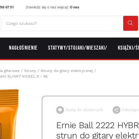
98 67 51
Dowiedz się o nas więcej:
O nas
Nagłośnienie
Statywy/Stojaki/Wieszaki/
Książki/Ś
ia gitarowe
Struny
Struny do gitary elektrycznej
serii SLINKY NICKEL 9 - 46
Dodaj do ulubionych
Udostępni
Ernie Ball 2222 HYB
strun do gitary elektr