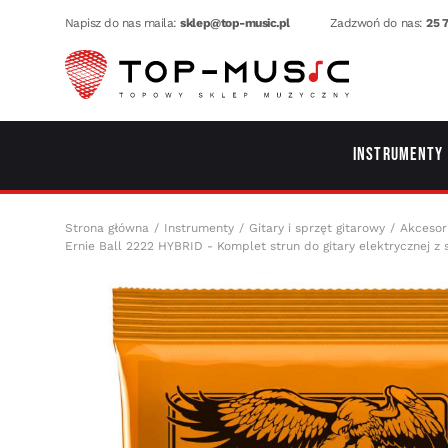
Napisz do nas maila:
sklep@top-music.pl
Zadzwoń do nas:
25 7
Instrumenty
Strona główna
Instrumenty
Gitary i sprzęt gitarowy
Akcesor
Ernie Ball 2222 HYBRID - Komplet strun do gitary elektrycznej z 