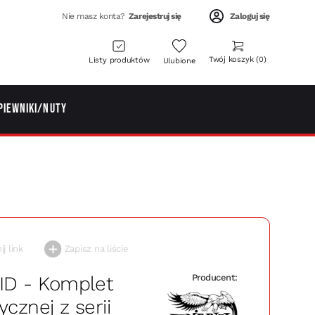
Nie masz konta?
Zarejestruj się
Zaloguj się
Twój koszyk
0
Listy produktów
Ulubione
piewniki/Nuty
j link
Zapisz na liście
RID - Komplet
Producent:
ycznej z serii