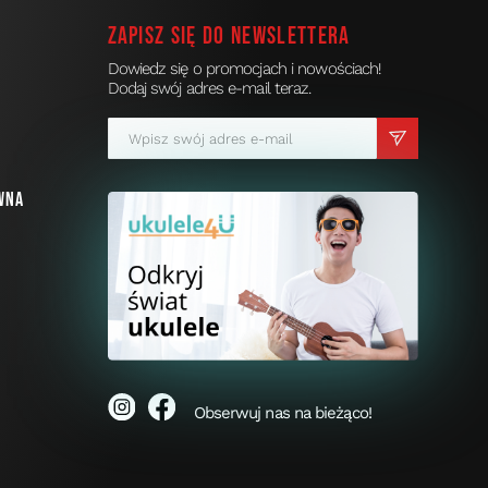
Zapisz się do newslettera
Dowiedz się o promocjach i nowościach!
Dodaj swój adres e-mail teraz.
a
wna
i
Obserwuj nas na bieżąco!