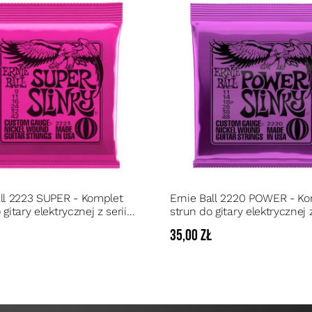
all 2223 SUPER - Komplet
Ernie Ball 2220 POWER - Ko
 gitary elektrycznej z serii
strun do gitary elektrycznej z
NICKEL 9 - 42
SLINKY NICKEL 11 - 48
ł
35,00 zł