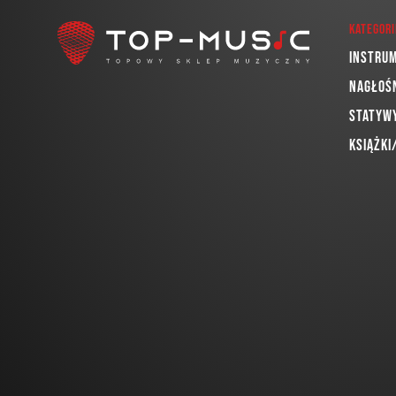
Kategori
Instru
Nagłoś
Statywy
Książki