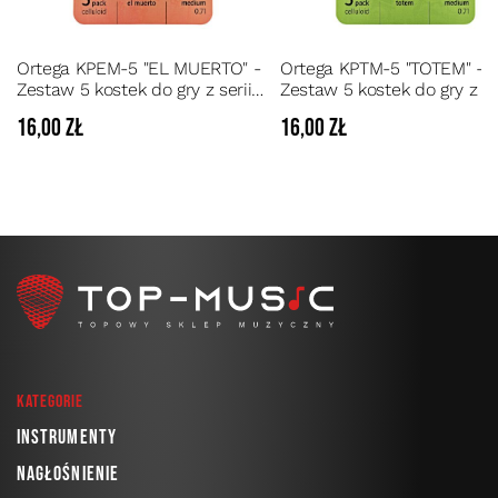
Ortega KPEM-5 "EL MUERTO" -
Ortega KPTM-5 "TOTEM" -
Zestaw 5 kostek do gry z serii
Zestaw 5 kostek do gry z se
Keiki® designer picks
Keiki® designer picks
16,00 zł
16,00 zł
Kategorie
Instrumenty
Nagłośnienie