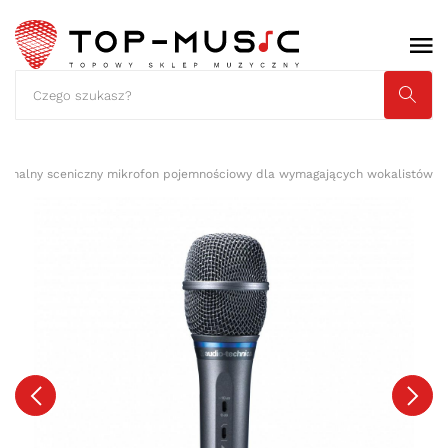
esjonalny sceniczny mikrofon pojemnościowy dla wymagających wokalistów