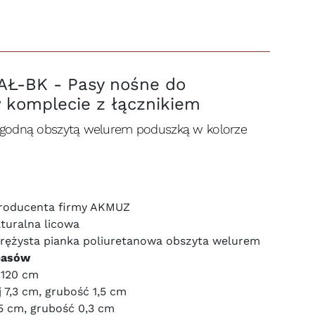
Ł-BK - Pasy nośne do
 komplecie z łącznikiem
ygodną obszytą welurem poduszką w kolorze
producenta firmy AKMUZ
turalna licowa
rężysta pianka poliuretanowa obszyta welurem
basów
 120 cm
7,3 cm, grubość 1,5 cm
5 cm, grubość 0,3 cm