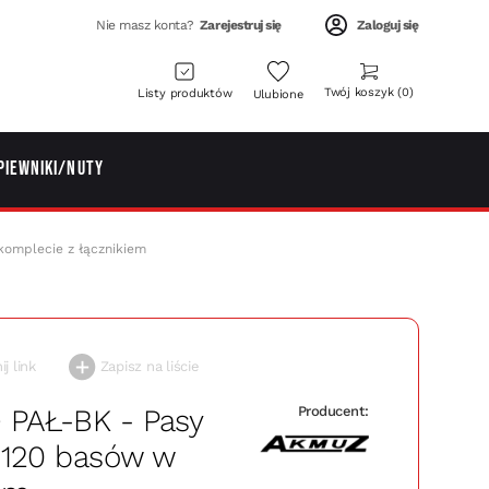
Nie masz konta?
Zarejestruj się
Zaloguj się
Twój koszyk
0
Listy produktów
Ulubione
piewniki/Nuty
omplecie z łącznikiem
j link
Zapisz na liście
 PAŁ-BK - Pasy
Producent:
 120 basów w