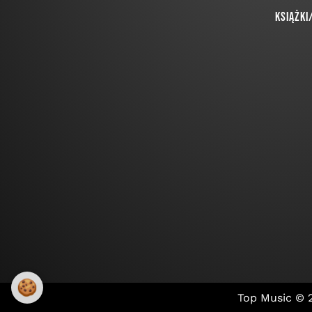
Książki
🍪
Top Music ©