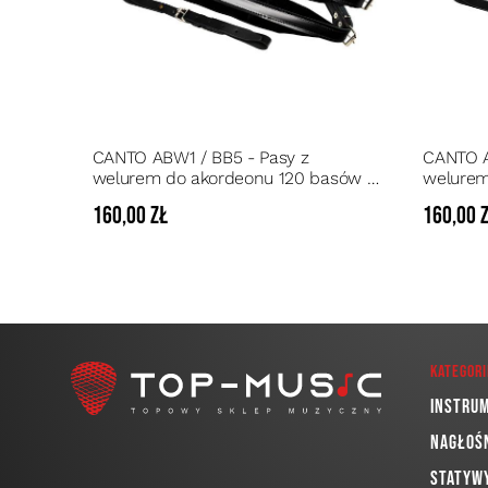
CANTO ABW1 / BB5 - Pasy z
CANTO A
welurem do akordeonu 120 basów +
welurem
skórzany łącznik
skórzany
160,00 zł
160,00 
Kategori
Instru
Nagłoś
Statywy