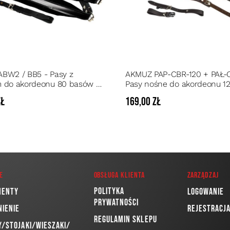
BW2 / BB5 - Pasy z
AKMUZ PAP-CBR-120 + PAŁ-
 do akordeonu 80 basów +
Pasy nośne do akordeonu 1
 łącznik
basów w komplecie z łączn
zł
169,00 zł
e
Obsługa klienta
Zarządzaj
Polityka
menty
Logowanie
prywatności
nienie
Rejestracj
Regulamin sklepu
/Stojaki/Wieszaki/