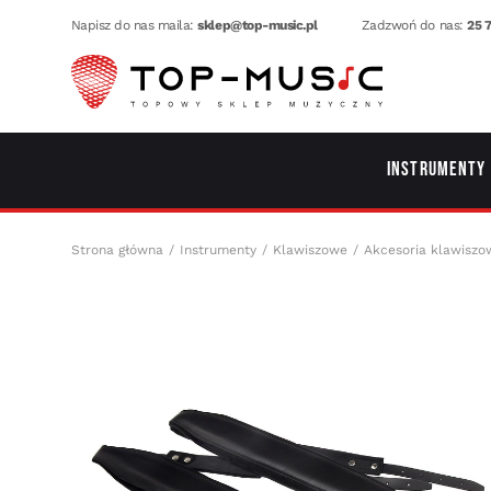
Napisz do nas maila:
sklep@top-music.pl
Zadzwoń do nas:
25 7
Instrumenty
Strona główna
Instrumenty
Klawiszowe
Akcesoria klawiszo