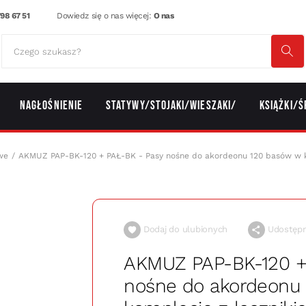
98 67 51
Dowiedz się o nas więcej:
O nas
Nagłośnienie
Statywy/Stojaki/Wieszaki/
Książki/Ś
we
AKMUZ PAP-BK-120 + PAŁ-BK - Pasy nośne do akordeonu 120 basów w k
Dodaj do ulubionych
Udostępni
AKMUZ PAP-BK-120 +
nośne do akordeonu