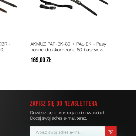
CBR -
AKMUZ PAP-BK-80 + PAŁ-BK - Pasy
20
nośne do akordeonu 80 basów w
ikiem
komplecie z łącznikiem
169,00 zł
Zapisz się do newslettera
Dowiedz się o promocjach i nowościach!
Dodaj swój adres e-mail teraz.
a