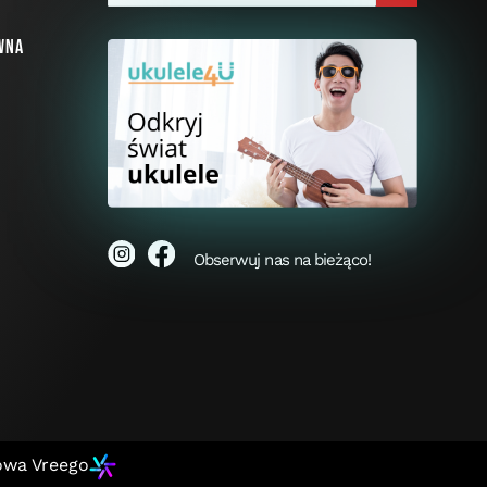
wna
i
Obserwuj nas na bieżąco!
owa Vreego