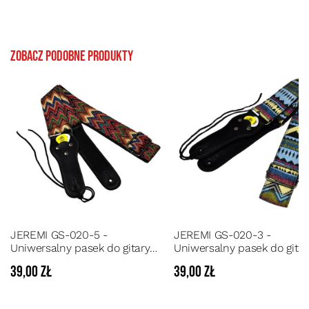
Zobacz podobne produkty
JEREMI GS-020-5 -
JEREMI GS-020-3 -
Uniwersalny pasek do gitary
Uniwersalny pasek do gitar
akustycznej, elektrycznej lub
akustycznej, elektrycznej l
39,00 zł
39,00 zł
basowej
basowej