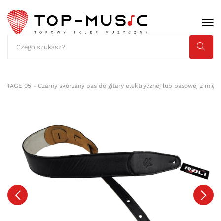
NTAGE 05 - Czarny skórzany pas do gitary elektrycznej lub basowej z mię