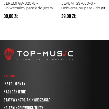
JEREMI GS-020-5 -
JEREMI GS-020-3 -
Uniwersalny pasek do gitary
Uniwersalny pasek do gitar
akustycznej, elektrycznej lub
akustycznej, elektrycznej l
39,00 zł
39,00 zł
basowej
basowej
Kategorie
Instrumenty
Nagłośnienie
Statywy/Stojaki/Wieszaki/
Książki/Śpiewniki/Nuty