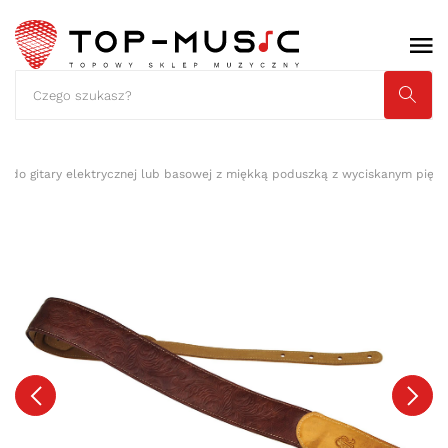
 do gitary elektrycznej lub basowej z miękką poduszką z wyciskanym pię